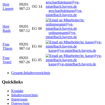
Herr
09201
OG 14
Lippert
987-23
geschaeftsleitung@vg-
mistelbach.bayern.de
Herr
09201
EG 08
Rauh
987-12
ordnungsamt@vg-
mistelbach.bayern.de
Frau
09201
EG 04
Thiem
987-14
kasse@vg-mistelbach.bayern.de
Frau
09201
EG 05
Vogel
987-26
kasse@vg-mistelbach.bayern.de
Gesamt-Inhaltsverzeichnis
Quicklinks
Kontakt
Inhaltsverzeichnis
Impressum
Datenschutz