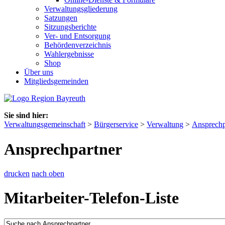
Verwaltungsgliederung
Satzungen
Sitzungsberichte
Ver- und Entsorgung
Behördenverzeichnis
Wahlergebnisse
Shop
Über uns
Mitgliedsgemeinden
Sie sind hier:
Verwaltungsgemeinschaft
>
Bürgerservice
>
Verwaltung
>
Ansprechp
Ansprechpartner
drucken
nach oben
Mitarbeiter-Telefon-Liste