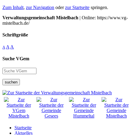
Zum Inhalt
,
zur Navigation
oder
zur Startseite
springen.
Verwaltungsgemeinschaft Mistelbach
| Online: https://www.vg-
mistelbach.de/
Schriftgröße
A
A
A
Suche VGem
suchen
Startseite
Aktuelles