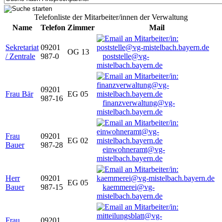
Telefonliste der Mitarbeiter/innen der Verwaltung
Name
Telefon
Zimmer
Mail
Sekretariat
09201
OG 13
/ Zentrale
987-0
poststelle@vg-
mistelbach.bayern.de
09201
Frau Bär
EG 05
987-16
finanzverwaltung@vg-
mistelbach.bayern.de
Frau
09201
EG 02
Bauer
987-28
einwohneramt@vg-
mistelbach.bayern.de
Herr
09201
EG 05
Bauer
987-15
kaemmerei@vg-
mistelbach.bayern.de
Frau
09201