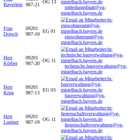
OG 13
Bayerlein
987-21
mitteilungsblatt@vg-
mistelbach.bayern.de
Frau
09201
EG 01
Dorsch
987-10
einwohneramt@vg-
mistelbach.bayern.de
Herr
09201
OG 11
Körber
987-20
technische.bauverwaltung@vg-
mistelbach.bayern.de
Herr
09201
EG 03
Krug
987-13
bauverwaltung@vg-
mistelbach.bayern.de
Herr
09201
OG 11
Lautner
987-19
liegenschaftsverwaltung@vg-
mistelbach.bayern.de