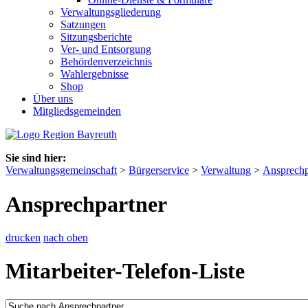
Verwaltungsgliederung
Satzungen
Sitzungsberichte
Ver- und Entsorgung
Behördenverzeichnis
Wahlergebnisse
Shop
Über uns
Mitgliedsgemeinden
Sie sind hier:
Verwaltungsgemeinschaft
>
Bürgerservice
>
Verwaltung
>
Ansprechp
Ansprechpartner
drucken
nach oben
Mitarbeiter-Telefon-Liste