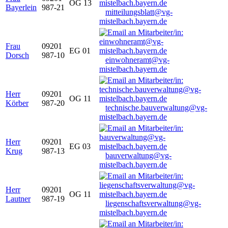
OG 13
Bayerlein
987-21
mitteilungsblatt@vg-
mistelbach.bayern.de
Frau
09201
EG 01
Dorsch
987-10
einwohneramt@vg-
mistelbach.bayern.de
Herr
09201
OG 11
Körber
987-20
technische.bauverwaltung@vg-
mistelbach.bayern.de
Herr
09201
EG 03
Krug
987-13
bauverwaltung@vg-
mistelbach.bayern.de
Herr
09201
OG 11
Lautner
987-19
liegenschaftsverwaltung@vg-
mistelbach.bayern.de