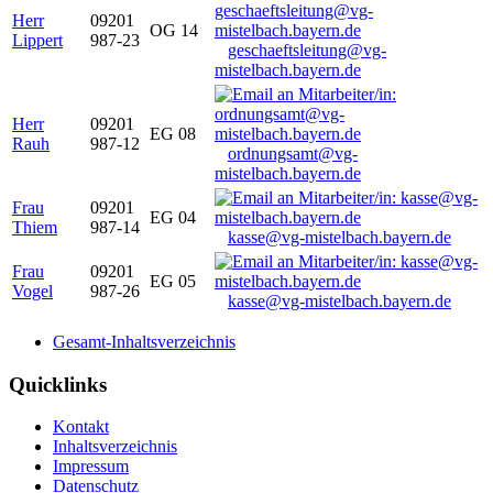
Herr
09201
OG 14
Lippert
987-23
geschaeftsleitung@vg-
mistelbach.bayern.de
Herr
09201
EG 08
Rauh
987-12
ordnungsamt@vg-
mistelbach.bayern.de
Frau
09201
EG 04
Thiem
987-14
kasse@vg-mistelbach.bayern.de
Frau
09201
EG 05
Vogel
987-26
kasse@vg-mistelbach.bayern.de
Gesamt-Inhaltsverzeichnis
Quicklinks
Kontakt
Inhaltsverzeichnis
Impressum
Datenschutz