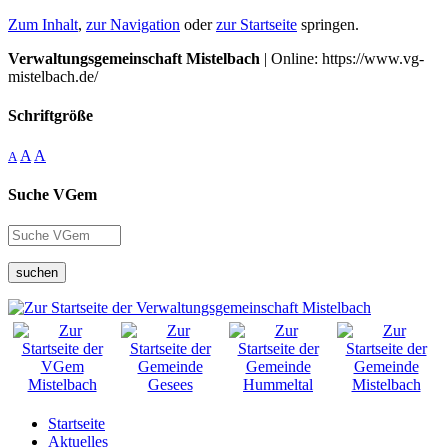
Zum Inhalt
,
zur Navigation
oder
zur Startseite
springen.
Verwaltungsgemeinschaft Mistelbach
| Online: https://www.vg-
mistelbach.de/
Schriftgröße
A
A
A
Suche VGem
suchen
Startseite
Aktuelles