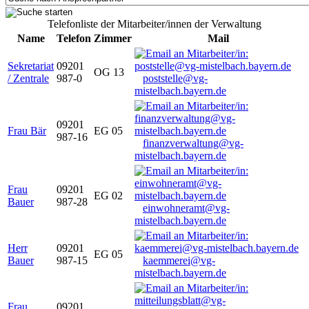
Telefonliste der Mitarbeiter/innen der Verwaltung
Name
Telefon
Zimmer
Mail
Sekretariat
09201
OG 13
/ Zentrale
987-0
poststelle@vg-
mistelbach.bayern.de
09201
Frau Bär
EG 05
987-16
finanzverwaltung@vg-
mistelbach.bayern.de
Frau
09201
EG 02
Bauer
987-28
einwohneramt@vg-
mistelbach.bayern.de
Herr
09201
EG 05
Bauer
987-15
kaemmerei@vg-
mistelbach.bayern.de
Frau
09201