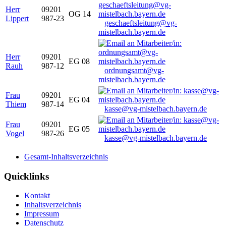
Herr
09201
OG 14
Lippert
987-23
geschaeftsleitung@vg-
mistelbach.bayern.de
Herr
09201
EG 08
Rauh
987-12
ordnungsamt@vg-
mistelbach.bayern.de
Frau
09201
EG 04
Thiem
987-14
kasse@vg-mistelbach.bayern.de
Frau
09201
EG 05
Vogel
987-26
kasse@vg-mistelbach.bayern.de
Gesamt-Inhaltsverzeichnis
Quicklinks
Kontakt
Inhaltsverzeichnis
Impressum
Datenschutz