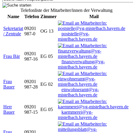
Telefonliste der Mitarbeiter/innen der Verwaltung
Name
Telefon
Zimmer
Mail
Sekretariat
09201
OG 13
/ Zentrale
987-0
poststelle@vg-
mistelbach.bayern.de
09201
Frau Bär
EG 05
987-16
finanzverwaltung@vg-
mistelbach.bayern.de
Frau
09201
EG 02
Bauer
987-28
einwohneramt@vg-
mistelbach.bayern.de
Herr
09201
EG 05
Bauer
987-15
kaemmerei@vg-
mistelbach.bayern.de
Frau
09201