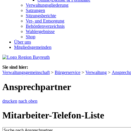
Verwaltungsgliederung
Satzungen
Sitzungsberichte
Ver- und Entsorgung
Behördenverzeichnis
Wahlergebnisse
Shop
Über uns
Mitgliedsgemeinden
Sie sind hier:
Verwaltungsgemeinschaft
>
Bürgerservice
>
Verwaltung
>
Ansprechp
Ansprechpartner
drucken
nach oben
Mitarbeiter-Telefon-Liste