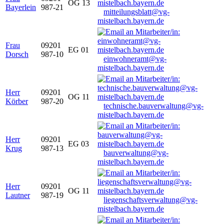
OG 13
Bayerlein
987-21
mitteilungsblatt@vg-
mistelbach.bayern.de
Frau
09201
EG 01
Dorsch
987-10
einwohneramt@vg-
mistelbach.bayern.de
Herr
09201
OG 11
Körber
987-20
technische.bauverwaltung@vg-
mistelbach.bayern.de
Herr
09201
EG 03
Krug
987-13
bauverwaltung@vg-
mistelbach.bayern.de
Herr
09201
OG 11
Lautner
987-19
liegenschaftsverwaltung@vg-
mistelbach.bayern.de