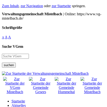
Zum Inhalt
,
zur Navigation
oder
zur Startseite
springen.
Verwaltungsgemeinschaft Mistelbach
| Online: https://www.vg-
mistelbach.de/
Schriftgröße
A
A
A
Suche VGem
suchen
Startseite
Aktuelles