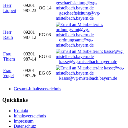
Herr
09201
OG 14
Lippert
987-23
geschaeftsleitung@vg-
mistelbach.bayern.de
Herr
09201
EG 08
Rauh
987-12
ordnungsamt@vg-
mistelbach.bayern.de
Frau
09201
EG 04
Thiem
987-14
kasse@vg-mistelbach.bayern.de
Frau
09201
EG 05
Vogel
987-26
kasse@vg-mistelbach.bayern.de
Gesamt-Inhaltsverzeichnis
Quicklinks
Kontakt
Inhaltsverzeichnis
Impressum
Datenschutz