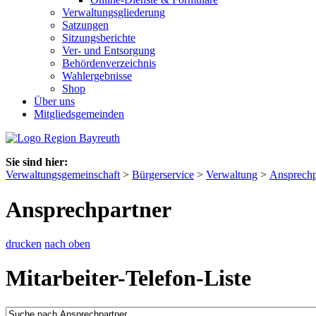
Verwaltungsgliederung
Satzungen
Sitzungsberichte
Ver- und Entsorgung
Behördenverzeichnis
Wahlergebnisse
Shop
Über uns
Mitgliedsgemeinden
Sie sind hier:
Verwaltungsgemeinschaft
>
Bürgerservice
>
Verwaltung
>
Ansprechp
Ansprechpartner
drucken
nach oben
Mitarbeiter-Telefon-Liste