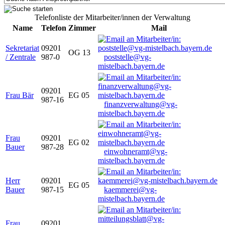
Telefonliste der Mitarbeiter/innen der Verwaltung
Name
Telefon
Zimmer
Mail
Sekretariat
09201
OG 13
/ Zentrale
987-0
poststelle@vg-
mistelbach.bayern.de
09201
Frau Bär
EG 05
987-16
finanzverwaltung@vg-
mistelbach.bayern.de
Frau
09201
EG 02
Bauer
987-28
einwohneramt@vg-
mistelbach.bayern.de
Herr
09201
EG 05
Bauer
987-15
kaemmerei@vg-
mistelbach.bayern.de
Frau
09201