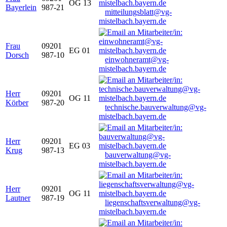
OG 13
Bayerlein
987-21
mitteilungsblatt@vg-
mistelbach.bayern.de
Frau
09201
EG 01
Dorsch
987-10
einwohneramt@vg-
mistelbach.bayern.de
Herr
09201
OG 11
Körber
987-20
technische.bauverwaltung@vg-
mistelbach.bayern.de
Herr
09201
EG 03
Krug
987-13
bauverwaltung@vg-
mistelbach.bayern.de
Herr
09201
OG 11
Lautner
987-19
liegenschaftsverwaltung@vg-
mistelbach.bayern.de