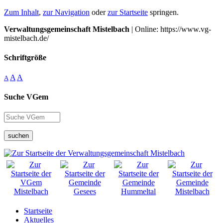
Zum Inhalt
,
zur Navigation
oder
zur Startseite
springen.
Verwaltungsgemeinschaft Mistelbach
| Online: https://www.vg-
mistelbach.de/
Schriftgröße
A
A
A
Suche VGem
suchen
Startseite
Aktuelles