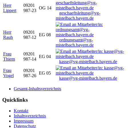
Herr
09201
OG 14
Lippert
987-23
geschaeftsleitung@vg-
mistelbach.bayern.de
Herr
09201
EG 08
Rauh
987-12
ordnungsamt@vg-
mistelbach.bayern.de
Frau
09201
EG 04
Thiem
987-14
kasse@vg-mistelbach.bayern.de
Frau
09201
EG 05
Vogel
987-26
kasse@vg-mistelbach.bayern.de
Gesamt-Inhaltsverzeichnis
Quicklinks
Kontakt
Inhaltsverzeichnis
Impressum
Datenschutz