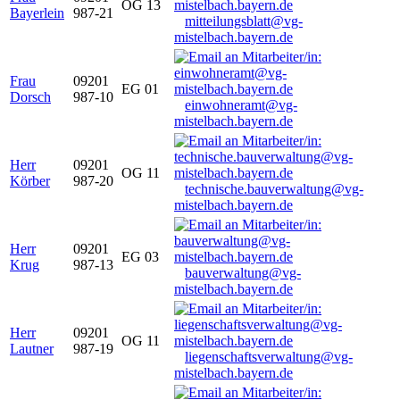
OG 13
Bayerlein
987-21
mitteilungsblatt@vg-
mistelbach.bayern.de
Frau
09201
EG 01
Dorsch
987-10
einwohneramt@vg-
mistelbach.bayern.de
Herr
09201
OG 11
Körber
987-20
technische.bauverwaltung@vg-
mistelbach.bayern.de
Herr
09201
EG 03
Krug
987-13
bauverwaltung@vg-
mistelbach.bayern.de
Herr
09201
OG 11
Lautner
987-19
liegenschaftsverwaltung@vg-
mistelbach.bayern.de