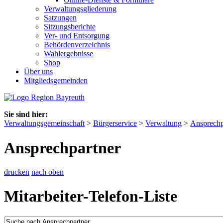
Verwaltungsgliederung
Satzungen
Sitzungsberichte
Ver- und Entsorgung
Behördenverzeichnis
Wahlergebnisse
Shop
Über uns
Mitgliedsgemeinden
Sie sind hier:
Verwaltungsgemeinschaft
>
Bürgerservice
>
Verwaltung
>
Ansprechp
Ansprechpartner
drucken
nach oben
Mitarbeiter-Telefon-Liste