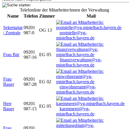
Telefonliste der Mitarbeiter/innen der Verwaltung
Name
Telefon
Zimmer
Mail
Sekretariat
09201
OG 13
/ Zentrale
987-0
poststelle@vg-
mistelbach.bayern.de
09201
Frau Bär
EG 05
987-16
finanzverwaltung@vg-
mistelbach.bayern.de
Frau
09201
EG 02
Bauer
987-28
einwohneramt@vg-
mistelbach.bayern.de
Herr
09201
EG 05
Bauer
987-15
kaemmerei@vg-
mistelbach.bayern.de
Frau
09201