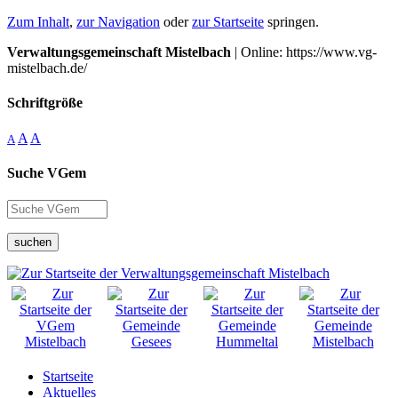
Zum Inhalt
,
zur Navigation
oder
zur Startseite
springen.
Verwaltungsgemeinschaft Mistelbach
| Online: https://www.vg-
mistelbach.de/
Schriftgröße
A
A
A
Suche VGem
suchen
Startseite
Aktuelles