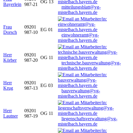
OG 13
Bayerlein
987-21
mitteilungsblatt@vg-
mistelbach.bayern.de
Frau
09201
EG 01
Dorsch
987-10
einwohneramt@vg-
mistelbach.bayern.de
Herr
09201
OG 11
Körber
987-20
technische.bauverwaltung@vg-
mistelbach.bayern.de
Herr
09201
EG 03
Krug
987-13
bauverwaltung@vg-
mistelbach.bayern.de
Herr
09201
OG 11
Lautner
987-19
liegenschaftsverwaltung@vg-
mistelbach.bayern.de