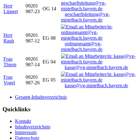
Herr
09201
OG 14
Lippert
987-23
geschaeftsleitung@vg-
mistelbach.bayern.de
Herr
09201
EG 08
Rauh
987-12
ordnungsamt@vg-
mistelbach.bayern.de
Frau
09201
EG 04
Thiem
987-14
kasse@vg-mistelbach.bayern.de
Frau
09201
EG 05
Vogel
987-26
kasse@vg-mistelbach.bayern.de
Gesamt-Inhaltsverzeichnis
Quicklinks
Kontakt
Inhaltsverzeichnis
Impressum
Datenschutz