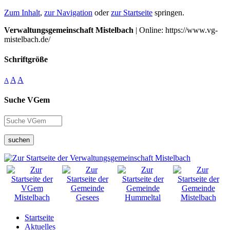
Zum Inhalt
,
zur Navigation
oder
zur Startseite
springen.
Verwaltungsgemeinschaft Mistelbach
| Online: https://www.vg-
mistelbach.de/
Schriftgröße
A
A
A
Suche VGem
suchen
Startseite
Aktuelles