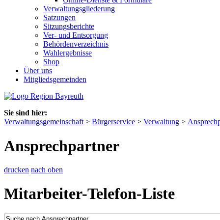
Verwaltungsgliederung
Satzungen
Sitzungsberichte
Ver- und Entsorgung
Behördenverzeichnis
Wahlergebnisse
Shop
Über uns
Mitgliedsgemeinden
Sie sind hier:
Verwaltungsgemeinschaft
>
Bürgerservice
>
Verwaltung
>
Ansprechp
Ansprechpartner
drucken
nach oben
Mitarbeiter-Telefon-Liste