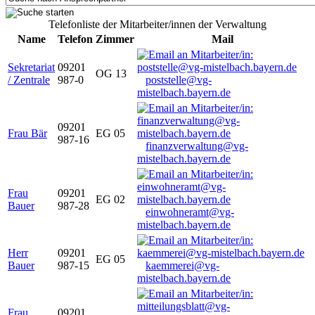
Telefonliste der Mitarbeiter/innen der Verwaltung
Name
Telefon
Zimmer
Mail
Sekretariat
09201
OG 13
/ Zentrale
987-0
poststelle@vg-
mistelbach.bayern.de
09201
Frau Bär
EG 05
987-16
finanzverwaltung@vg-
mistelbach.bayern.de
Frau
09201
EG 02
Bauer
987-28
einwohneramt@vg-
mistelbach.bayern.de
Herr
09201
EG 05
Bauer
987-15
kaemmerei@vg-
mistelbach.bayern.de
Frau
09201