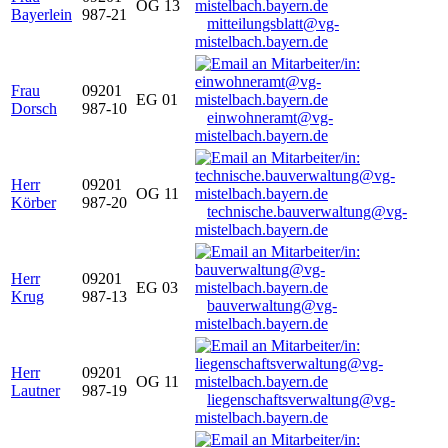
OG 13
Bayerlein
987-21
mitteilungsblatt@vg-
mistelbach.bayern.de
Frau
09201
EG 01
Dorsch
987-10
einwohneramt@vg-
mistelbach.bayern.de
Herr
09201
OG 11
Körber
987-20
technische.bauverwaltung@vg-
mistelbach.bayern.de
Herr
09201
EG 03
Krug
987-13
bauverwaltung@vg-
mistelbach.bayern.de
Herr
09201
OG 11
Lautner
987-19
liegenschaftsverwaltung@vg-
mistelbach.bayern.de