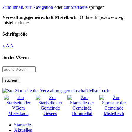
Zum Inhalt
,
zur Navigation
oder
zur Startseite
springen.
Verwaltungsgemeinschaft Mistelbach
| Online: https://www.vg-
mistelbach.de/
Schriftgröße
A
A
A
Suche VGem
suchen
Startseite
Aktuelles