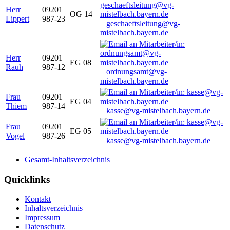
Herr
09201
OG 14
Lippert
987-23
geschaeftsleitung@vg-
mistelbach.bayern.de
Herr
09201
EG 08
Rauh
987-12
ordnungsamt@vg-
mistelbach.bayern.de
Frau
09201
EG 04
Thiem
987-14
kasse@vg-mistelbach.bayern.de
Frau
09201
EG 05
Vogel
987-26
kasse@vg-mistelbach.bayern.de
Gesamt-Inhaltsverzeichnis
Quicklinks
Kontakt
Inhaltsverzeichnis
Impressum
Datenschutz