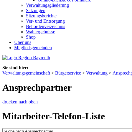
Verwaltungsgliederung
Satzungen
Sitzungsberichte
Ver- und Entsorgung
Behördenverzeichnis
Wahlergebnisse
Shop
Über uns
Mitgliedsgemeinden
Sie sind hier:
Verwaltungsgemeinschaft
>
Bürgerservice
>
Verwaltung
>
Ansprechp
Ansprechpartner
drucken
nach oben
Mitarbeiter-Telefon-Liste