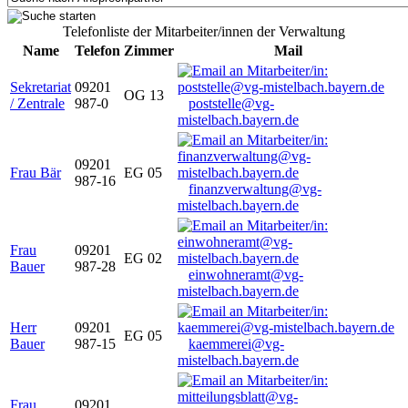
Telefonliste der Mitarbeiter/innen der Verwaltung
Name
Telefon
Zimmer
Mail
Sekretariat
09201
OG 13
/ Zentrale
987-0
poststelle@vg-
mistelbach.bayern.de
09201
Frau Bär
EG 05
987-16
finanzverwaltung@vg-
mistelbach.bayern.de
Frau
09201
EG 02
Bauer
987-28
einwohneramt@vg-
mistelbach.bayern.de
Herr
09201
EG 05
Bauer
987-15
kaemmerei@vg-
mistelbach.bayern.de
Frau
09201