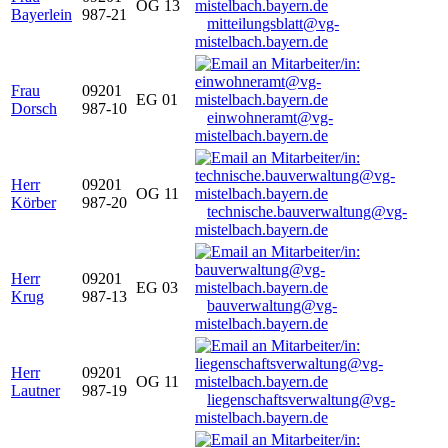
OG 13
Bayerlein
987-21
mitteilungsblatt@vg-
mistelbach.bayern.de
Frau
09201
EG 01
Dorsch
987-10
einwohneramt@vg-
mistelbach.bayern.de
Herr
09201
OG 11
Körber
987-20
technische.bauverwaltung@vg-
mistelbach.bayern.de
Herr
09201
EG 03
Krug
987-13
bauverwaltung@vg-
mistelbach.bayern.de
Herr
09201
OG 11
Lautner
987-19
liegenschaftsverwaltung@vg-
mistelbach.bayern.de