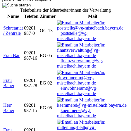
Telefonliste der Mitarbeiter/innen der Verwaltung
Name
Telefon
Zimmer
Mail
Sekretariat
09201
OG 13
/ Zentrale
987-0
poststelle@vg-
mistelbach.bayern.de
09201
Frau Bär
EG 05
987-16
finanzverwaltung@vg-
mistelbach.bayern.de
Frau
09201
EG 02
Bauer
987-28
einwohneramt@vg-
mistelbach.bayern.de
Herr
09201
EG 05
Bauer
987-15
kaemmerei@vg-
mistelbach.bayern.de
Frau
09201