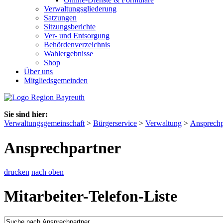
Verwaltungsgliederung
Satzungen
Sitzungsberichte
Ver- und Entsorgung
Behördenverzeichnis
Wahlergebnisse
Shop
Über uns
Mitgliedsgemeinden
Sie sind hier:
Verwaltungsgemeinschaft
>
Bürgerservice
>
Verwaltung
>
Ansprechp
Ansprechpartner
drucken
nach oben
Mitarbeiter-Telefon-Liste