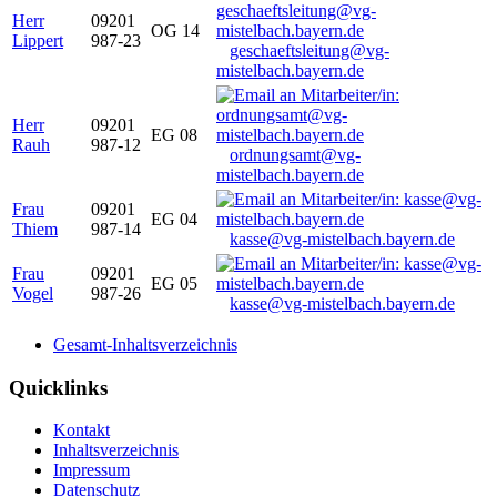
Herr
09201
OG 14
Lippert
987-23
geschaeftsleitung@vg-
mistelbach.bayern.de
Herr
09201
EG 08
Rauh
987-12
ordnungsamt@vg-
mistelbach.bayern.de
Frau
09201
EG 04
Thiem
987-14
kasse@vg-mistelbach.bayern.de
Frau
09201
EG 05
Vogel
987-26
kasse@vg-mistelbach.bayern.de
Gesamt-Inhaltsverzeichnis
Quicklinks
Kontakt
Inhaltsverzeichnis
Impressum
Datenschutz