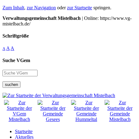
Zum Inhalt
,
zur Navigation
oder
zur Startseite
springen.
Verwaltungsgemeinschaft Mistelbach
| Online: https://www.vg-
mistelbach.de/
Schriftgröße
A
A
A
Suche VGem
suchen
Startseite
Aktuelles