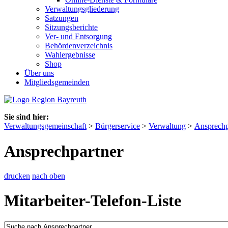
Verwaltungsgliederung
Satzungen
Sitzungsberichte
Ver- und Entsorgung
Behördenverzeichnis
Wahlergebnisse
Shop
Über uns
Mitgliedsgemeinden
Sie sind hier:
Verwaltungsgemeinschaft
>
Bürgerservice
>
Verwaltung
>
Ansprechp
Ansprechpartner
drucken
nach oben
Mitarbeiter-Telefon-Liste