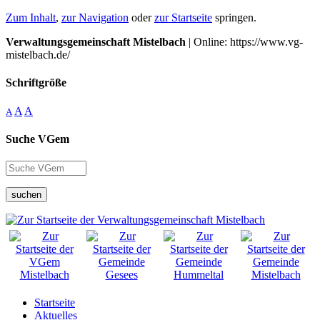
Zum Inhalt
,
zur Navigation
oder
zur Startseite
springen.
Verwaltungsgemeinschaft Mistelbach
| Online: https://www.vg-
mistelbach.de/
Schriftgröße
A
A
A
Suche VGem
suchen
Startseite
Aktuelles