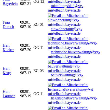
OG 13
Bayerlein
987-21
mitteilungsblatt@vg-
mistelbach.bayern.de
Frau
09201
EG 01
Dorsch
987-10
einwohneramt@vg-
mistelbach.bayern.de
Herr
09201
OG 11
Körber
987-20
technische.bauverwaltung@vg-
mistelbach.bayern.de
Herr
09201
EG 03
Krug
987-13
bauverwaltung@vg-
mistelbach.bayern.de
Herr
09201
OG 11
Lautner
987-19
liegenschaftsverwaltung@vg-
mistelbach.bayern.de