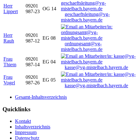
Herr
09201
OG 14
Lippert
987-23
geschaeftsleitung@vg-
mistelbach.bayern.de
Herr
09201
EG 08
Rauh
987-12
ordnungsamt@vg-
mistelbach.bayern.de
Frau
09201
EG 04
Thiem
987-14
kasse@vg-mistelbach.bayern.de
Frau
09201
EG 05
Vogel
987-26
kasse@vg-mistelbach.bayern.de
Gesamt-Inhaltsverzeichnis
Quicklinks
Kontakt
Inhaltsverzeichnis
Impressum
Datenschutz