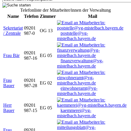
Telefonliste der Mitarbeiter/innen der Verwaltung
Name
Telefon
Zimmer
Mail
Sekretariat
09201
OG 13
/ Zentrale
987-0
poststelle@vg-
mistelbach.bayern.de
09201
Frau Bär
EG 05
987-16
finanzverwaltung@vg-
mistelbach.bayern.de
Frau
09201
EG 02
Bauer
987-28
einwohneramt@vg-
mistelbach.bayern.de
Herr
09201
EG 05
Bauer
987-15
kaemmerei@vg-
mistelbach.bayern.de
Frau
09201