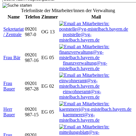
Telefonliste der Mitarbeiter/innen der Verwaltung
Name
Telefon
Zimmer
Mail
Sekretariat
09201
OG 13
/ Zentrale
987-0
poststelle@vg-
mistelbach.bayern.de
09201
Frau Bär
EG 05
987-16
finanzverwaltung@vg-
mistelbach.bayern.de
Frau
09201
EG 02
Bauer
987-28
einwohneramt@vg-
mistelbach.bayern.de
Herr
09201
EG 05
Bauer
987-15
kaemmerei@vg-
mistelbach.bayern.de
Frau
09201