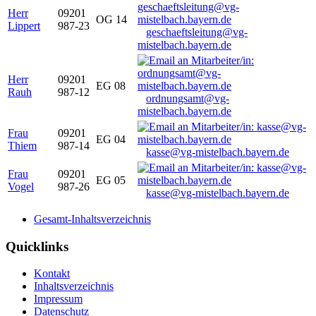
Herr
09201
OG 14
Lippert
987-23
geschaeftsleitung@vg-
mistelbach.bayern.de
Herr
09201
EG 08
Rauh
987-12
ordnungsamt@vg-
mistelbach.bayern.de
Frau
09201
EG 04
Thiem
987-14
kasse@vg-mistelbach.bayern.de
Frau
09201
EG 05
Vogel
987-26
kasse@vg-mistelbach.bayern.de
Gesamt-Inhaltsverzeichnis
Quicklinks
Kontakt
Inhaltsverzeichnis
Impressum
Datenschutz