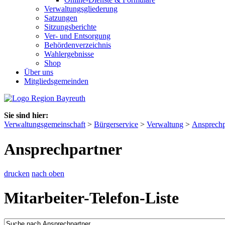
Verwaltungsgliederung
Satzungen
Sitzungsberichte
Ver- und Entsorgung
Behördenverzeichnis
Wahlergebnisse
Shop
Über uns
Mitgliedsgemeinden
Sie sind hier:
Verwaltungsgemeinschaft
>
Bürgerservice
>
Verwaltung
>
Ansprechp
Ansprechpartner
drucken
nach oben
Mitarbeiter-Telefon-Liste