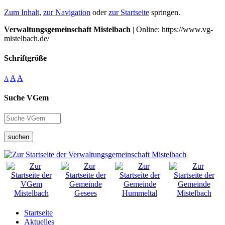
Zum Inhalt
,
zur Navigation
oder
zur Startseite
springen.
Verwaltungsgemeinschaft Mistelbach
| Online: https://www.vg-
mistelbach.de/
Schriftgröße
A
A
A
Suche VGem
suchen
Startseite
Aktuelles