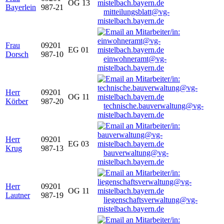
OG 13
Bayerlein
987-21
mitteilungsblatt@vg-
mistelbach.bayern.de
Frau
09201
EG 01
Dorsch
987-10
einwohneramt@vg-
mistelbach.bayern.de
Herr
09201
OG 11
Körber
987-20
technische.bauverwaltung@vg-
mistelbach.bayern.de
Herr
09201
EG 03
Krug
987-13
bauverwaltung@vg-
mistelbach.bayern.de
Herr
09201
OG 11
Lautner
987-19
liegenschaftsverwaltung@vg-
mistelbach.bayern.de