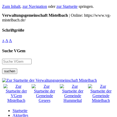
Zum Inhalt
,
zur Navigation
oder
zur Startseite
springen.
Verwaltungsgemeinschaft Mistelbach
| Online: https://www.vg-
mistelbach.de/
Schriftgröße
A
A
A
Suche VGem
suchen
Startseite
Aktuelles