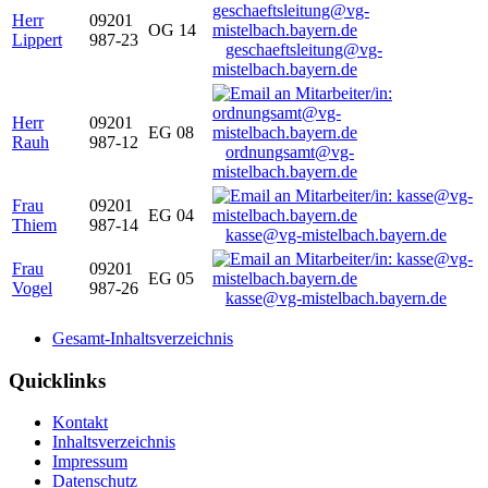
Herr
09201
OG 14
Lippert
987-23
geschaeftsleitung@vg-
mistelbach.bayern.de
Herr
09201
EG 08
Rauh
987-12
ordnungsamt@vg-
mistelbach.bayern.de
Frau
09201
EG 04
Thiem
987-14
kasse@vg-mistelbach.bayern.de
Frau
09201
EG 05
Vogel
987-26
kasse@vg-mistelbach.bayern.de
Gesamt-Inhaltsverzeichnis
Quicklinks
Kontakt
Inhaltsverzeichnis
Impressum
Datenschutz