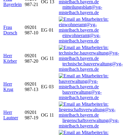
OG 13
Bayerlein
987-21
mitteilungsblatt@vg-
mistelbach.bayern.de
Frau
09201
EG 01
Dorsch
987-10
einwohneramt@vg-
mistelbach.bayern.de
Herr
09201
OG 11
Körber
987-20
technische.bauverwaltung@vg-
mistelbach.bayern.de
Herr
09201
EG 03
Krug
987-13
bauverwaltung@vg-
mistelbach.bayern.de
Herr
09201
OG 11
Lautner
987-19
liegenschaftsverwaltung@vg-
mistelbach.bayern.de