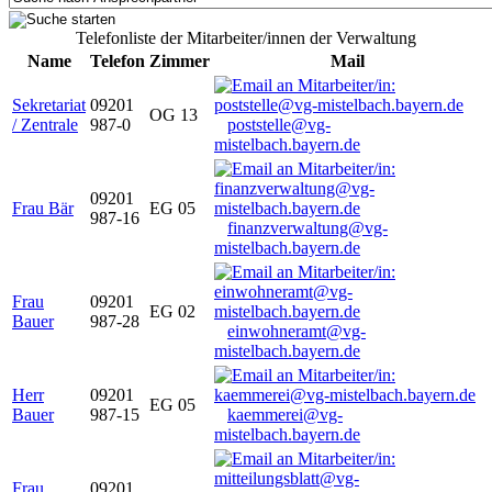
Telefonliste der Mitarbeiter/innen der Verwaltung
Name
Telefon
Zimmer
Mail
Sekretariat
09201
OG 13
/ Zentrale
987-0
poststelle@vg-
mistelbach.bayern.de
09201
Frau Bär
EG 05
987-16
finanzverwaltung@vg-
mistelbach.bayern.de
Frau
09201
EG 02
Bauer
987-28
einwohneramt@vg-
mistelbach.bayern.de
Herr
09201
EG 05
Bauer
987-15
kaemmerei@vg-
mistelbach.bayern.de
Frau
09201