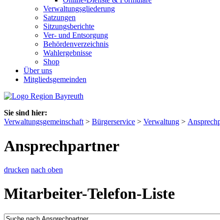
Verwaltungsgliederung
Satzungen
Sitzungsberichte
Ver- und Entsorgung
Behördenverzeichnis
Wahlergebnisse
Shop
Über uns
Mitgliedsgemeinden
Sie sind hier:
Verwaltungsgemeinschaft
>
Bürgerservice
>
Verwaltung
>
Ansprechp
Ansprechpartner
drucken
nach oben
Mitarbeiter-Telefon-Liste