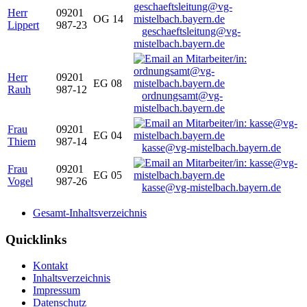
Herr
09201
OG 14
Lippert
987-23
geschaeftsleitung@vg-
mistelbach.bayern.de
Herr
09201
EG 08
Rauh
987-12
ordnungsamt@vg-
mistelbach.bayern.de
Frau
09201
EG 04
Thiem
987-14
kasse@vg-mistelbach.bayern.de
Frau
09201
EG 05
Vogel
987-26
kasse@vg-mistelbach.bayern.de
Gesamt-Inhaltsverzeichnis
Quicklinks
Kontakt
Inhaltsverzeichnis
Impressum
Datenschutz