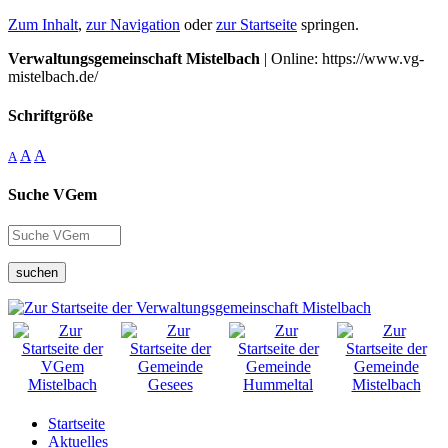
Zum Inhalt
,
zur Navigation
oder
zur Startseite
springen.
Verwaltungsgemeinschaft Mistelbach
| Online: https://www.vg-
mistelbach.de/
Schriftgröße
A
A
A
Suche VGem
suchen
Startseite
Aktuelles