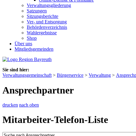
Verwaltungsgliederung
Satzungen
Sitzungsberichte
Ver- und Entsorgung
Behördenverzeichnis
Wahlergebnisse
Shop
Über uns
Mitgliedsgemeinden
Sie sind hier:
Verwaltungsgemeinschaft
>
Bürgerservice
>
Verwaltung
>
Ansprechp
Ansprechpartner
drucken
nach oben
Mitarbeiter-Telefon-Liste