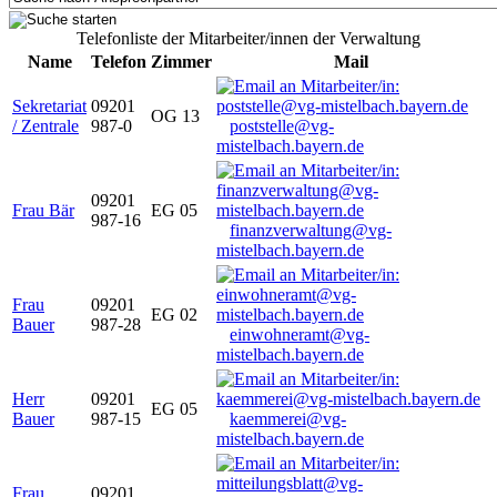
Telefonliste der Mitarbeiter/innen der Verwaltung
Name
Telefon
Zimmer
Mail
Sekretariat
09201
OG 13
/ Zentrale
987-0
poststelle@vg-
mistelbach.bayern.de
09201
Frau Bär
EG 05
987-16
finanzverwaltung@vg-
mistelbach.bayern.de
Frau
09201
EG 02
Bauer
987-28
einwohneramt@vg-
mistelbach.bayern.de
Herr
09201
EG 05
Bauer
987-15
kaemmerei@vg-
mistelbach.bayern.de
Frau
09201