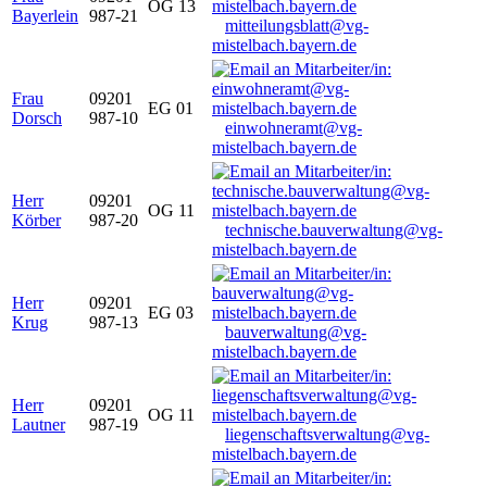
OG 13
Bayerlein
987-21
mitteilungsblatt@vg-
mistelbach.bayern.de
Frau
09201
EG 01
Dorsch
987-10
einwohneramt@vg-
mistelbach.bayern.de
Herr
09201
OG 11
Körber
987-20
technische.bauverwaltung@vg-
mistelbach.bayern.de
Herr
09201
EG 03
Krug
987-13
bauverwaltung@vg-
mistelbach.bayern.de
Herr
09201
OG 11
Lautner
987-19
liegenschaftsverwaltung@vg-
mistelbach.bayern.de