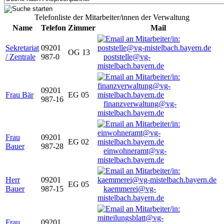
Telefonliste der Mitarbeiter/innen der Verwaltung
Name
Telefon
Zimmer
Mail
Sekretariat
09201
OG 13
/ Zentrale
987-0
poststelle@vg-
mistelbach.bayern.de
09201
Frau Bär
EG 05
987-16
finanzverwaltung@vg-
mistelbach.bayern.de
Frau
09201
EG 02
Bauer
987-28
einwohneramt@vg-
mistelbach.bayern.de
Herr
09201
EG 05
Bauer
987-15
kaemmerei@vg-
mistelbach.bayern.de
Frau
09201