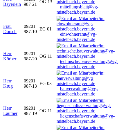
OG 13
Bayerlein
987-21
mitteilungsblatt@vg-
mistelbach.bayern.de
Frau
09201
EG 01
Dorsch
987-10
einwohneramt@vg-
mistelbach.bayern.de
Herr
09201
OG 11
Körber
987-20
technische.bauverwaltung@vg-
mistelbach.bayern.de
Herr
09201
EG 03
Krug
987-13
bauverwaltung@vg-
mistelbach.bayern.de
Herr
09201
OG 11
Lautner
987-19
liegenschaftsverwaltung@vg-
mistelbach.bayern.de