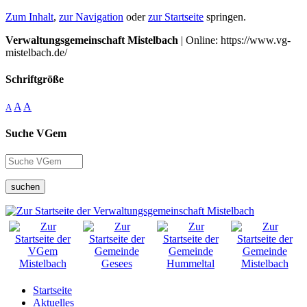
Zum Inhalt
,
zur Navigation
oder
zur Startseite
springen.
Verwaltungsgemeinschaft Mistelbach
| Online: https://www.vg-
mistelbach.de/
Schriftgröße
A
A
A
Suche VGem
suchen
Startseite
Aktuelles