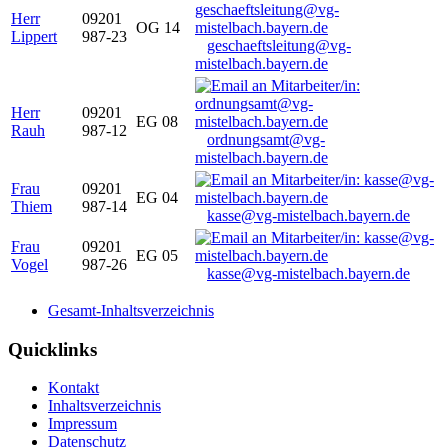
Herr
09201
OG 14
Lippert
987-23
geschaeftsleitung@vg-
mistelbach.bayern.de
Herr
09201
EG 08
Rauh
987-12
ordnungsamt@vg-
mistelbach.bayern.de
Frau
09201
EG 04
Thiem
987-14
kasse@vg-mistelbach.bayern.de
Frau
09201
EG 05
Vogel
987-26
kasse@vg-mistelbach.bayern.de
Gesamt-Inhaltsverzeichnis
Quicklinks
Kontakt
Inhaltsverzeichnis
Impressum
Datenschutz