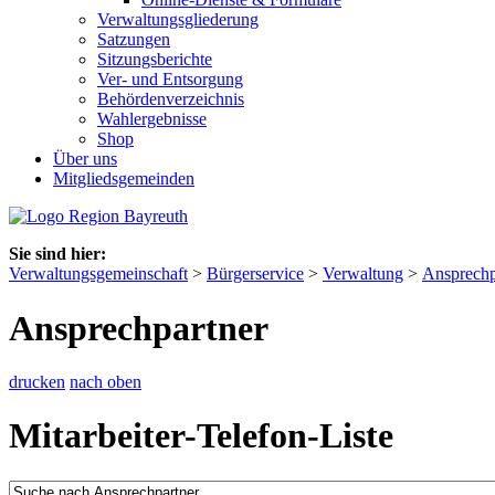
Verwaltungsgliederung
Satzungen
Sitzungsberichte
Ver- und Entsorgung
Behördenverzeichnis
Wahlergebnisse
Shop
Über uns
Mitgliedsgemeinden
Sie sind hier:
Verwaltungsgemeinschaft
>
Bürgerservice
>
Verwaltung
>
Ansprechp
Ansprechpartner
drucken
nach oben
Mitarbeiter-Telefon-Liste