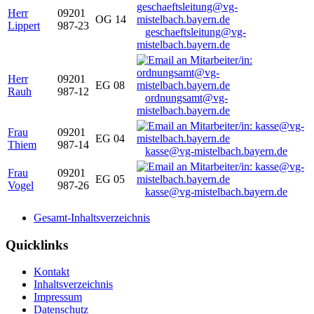
Herr
09201
OG 14
Lippert
987-23
geschaeftsleitung@vg-
mistelbach.bayern.de
Herr
09201
EG 08
Rauh
987-12
ordnungsamt@vg-
mistelbach.bayern.de
Frau
09201
EG 04
Thiem
987-14
kasse@vg-mistelbach.bayern.de
Frau
09201
EG 05
Vogel
987-26
kasse@vg-mistelbach.bayern.de
Gesamt-Inhaltsverzeichnis
Quicklinks
Kontakt
Inhaltsverzeichnis
Impressum
Datenschutz