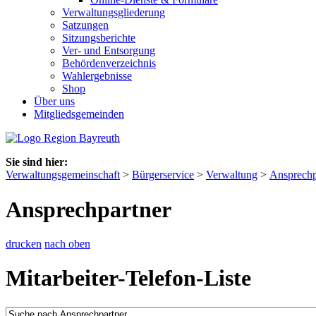
Verwaltungsgliederung
Satzungen
Sitzungsberichte
Ver- und Entsorgung
Behördenverzeichnis
Wahlergebnisse
Shop
Über uns
Mitgliedsgemeinden
Sie sind hier:
Verwaltungsgemeinschaft
>
Bürgerservice
>
Verwaltung
>
Ansprechp
Ansprechpartner
drucken
nach oben
Mitarbeiter-Telefon-Liste