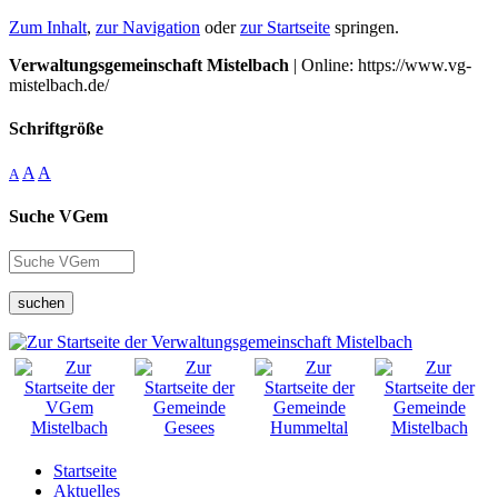
Zum Inhalt
,
zur Navigation
oder
zur Startseite
springen.
Verwaltungsgemeinschaft Mistelbach
| Online: https://www.vg-
mistelbach.de/
Schriftgröße
A
A
A
Suche VGem
suchen
Startseite
Aktuelles