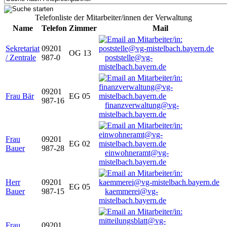
Telefonliste der Mitarbeiter/innen der Verwaltung
Name
Telefon
Zimmer
Mail
Sekretariat
09201
OG 13
/ Zentrale
987-0
poststelle@vg-
mistelbach.bayern.de
09201
Frau Bär
EG 05
987-16
finanzverwaltung@vg-
mistelbach.bayern.de
Frau
09201
EG 02
Bauer
987-28
einwohneramt@vg-
mistelbach.bayern.de
Herr
09201
EG 05
Bauer
987-15
kaemmerei@vg-
mistelbach.bayern.de
Frau
09201