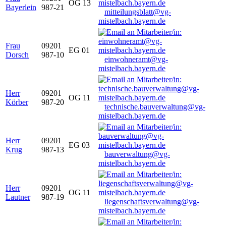
OG 13
Bayerlein
987-21
mitteilungsblatt@vg-
mistelbach.bayern.de
Frau
09201
EG 01
Dorsch
987-10
einwohneramt@vg-
mistelbach.bayern.de
Herr
09201
OG 11
Körber
987-20
technische.bauverwaltung@vg-
mistelbach.bayern.de
Herr
09201
EG 03
Krug
987-13
bauverwaltung@vg-
mistelbach.bayern.de
Herr
09201
OG 11
Lautner
987-19
liegenschaftsverwaltung@vg-
mistelbach.bayern.de