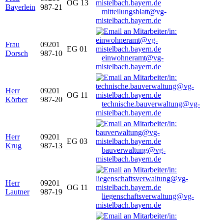
OG 13
Bayerlein
987-21
mitteilungsblatt@vg-
mistelbach.bayern.de
Frau
09201
EG 01
Dorsch
987-10
einwohneramt@vg-
mistelbach.bayern.de
Herr
09201
OG 11
Körber
987-20
technische.bauverwaltung@vg-
mistelbach.bayern.de
Herr
09201
EG 03
Krug
987-13
bauverwaltung@vg-
mistelbach.bayern.de
Herr
09201
OG 11
Lautner
987-19
liegenschaftsverwaltung@vg-
mistelbach.bayern.de