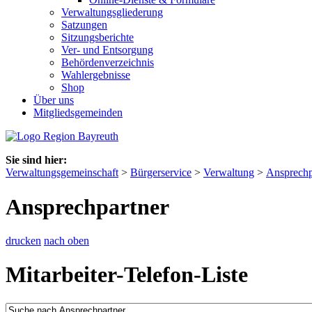
Verwaltungsgliederung
Satzungen
Sitzungsberichte
Ver- und Entsorgung
Behördenverzeichnis
Wahlergebnisse
Shop
Über uns
Mitgliedsgemeinden
Sie sind hier:
Verwaltungsgemeinschaft
>
Bürgerservice
>
Verwaltung
>
Ansprechp
Ansprechpartner
drucken
nach oben
Mitarbeiter-Telefon-Liste