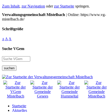
Zum Inhalt
,
zur Navigation
oder
zur Startseite
springen.
Verwaltungsgemeinschaft Mistelbach
| Online: https://www.vg-
mistelbach.de/
Schriftgröße
A
A
A
Suche VGem
suchen
Startseite
Aktuelles