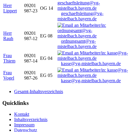
Herr
09201
OG 14
Lippert
987-23
geschaeftsleitung@vg-
mistelbach.bayern.de
Herr
09201
EG 08
Rauh
987-12
ordnungsamt@vg-
mistelbach.bayern.de
Frau
09201
EG 04
Thiem
987-14
kasse@vg-mistelbach.bayern.de
Frau
09201
EG 05
Vogel
987-26
kasse@vg-mistelbach.bayern.de
Gesamt-Inhaltsverzeichnis
Quicklinks
Kontakt
Inhaltsverzeichnis
Impressum
Datenschutz