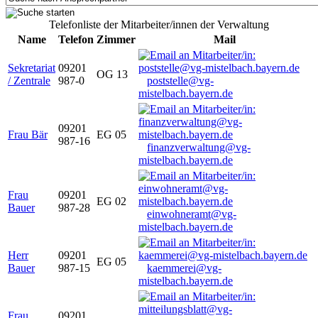
Telefonliste der Mitarbeiter/innen der Verwaltung
Name
Telefon
Zimmer
Mail
Sekretariat
09201
OG 13
/ Zentrale
987-0
poststelle@vg-
mistelbach.bayern.de
09201
Frau Bär
EG 05
987-16
finanzverwaltung@vg-
mistelbach.bayern.de
Frau
09201
EG 02
Bauer
987-28
einwohneramt@vg-
mistelbach.bayern.de
Herr
09201
EG 05
Bauer
987-15
kaemmerei@vg-
mistelbach.bayern.de
Frau
09201