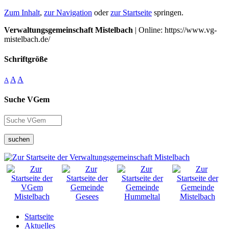
Zum Inhalt
,
zur Navigation
oder
zur Startseite
springen.
Verwaltungsgemeinschaft Mistelbach
| Online: https://www.vg-
mistelbach.de/
Schriftgröße
A
A
A
Suche VGem
suchen
Startseite
Aktuelles