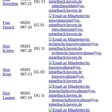
OG 13
Bayerlein
987-21
mitteilungsblatt@vg-
mistelbach.bayern.de
Frau
09201
EG 01
Dorsch
987-10
einwohneramt@vg-
mistelbach.bayern.de
Herr
09201
OG 11
Körber
987-20
technische.bauverwaltung@vg-
mistelbach.bayern.de
Herr
09201
EG 03
Krug
987-13
bauverwaltung@vg-
mistelbach.bayern.de
Herr
09201
OG 11
Lautner
987-19
liegenschaftsverwaltung@vg-
mistelbach.bayern.de