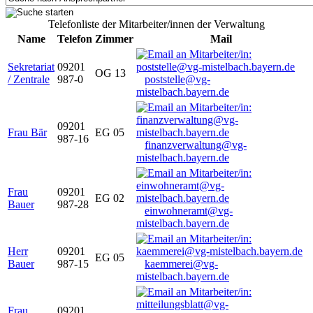
Telefonliste der Mitarbeiter/innen der Verwaltung
Name
Telefon
Zimmer
Mail
Sekretariat
09201
OG 13
/ Zentrale
987-0
poststelle@vg-
mistelbach.bayern.de
09201
Frau Bär
EG 05
987-16
finanzverwaltung@vg-
mistelbach.bayern.de
Frau
09201
EG 02
Bauer
987-28
einwohneramt@vg-
mistelbach.bayern.de
Herr
09201
EG 05
Bauer
987-15
kaemmerei@vg-
mistelbach.bayern.de
Frau
09201