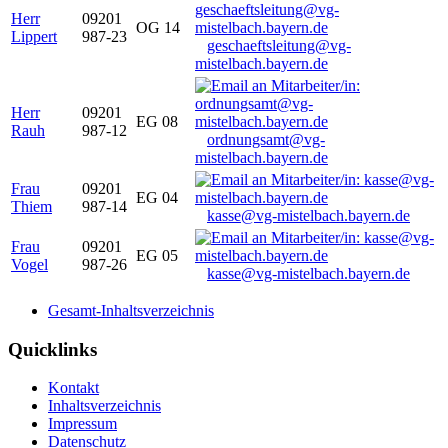
Herr
09201
OG 14
Lippert
987-23
geschaeftsleitung@vg-
mistelbach.bayern.de
Herr
09201
EG 08
Rauh
987-12
ordnungsamt@vg-
mistelbach.bayern.de
Frau
09201
EG 04
Thiem
987-14
kasse@vg-mistelbach.bayern.de
Frau
09201
EG 05
Vogel
987-26
kasse@vg-mistelbach.bayern.de
Gesamt-Inhaltsverzeichnis
Quicklinks
Kontakt
Inhaltsverzeichnis
Impressum
Datenschutz