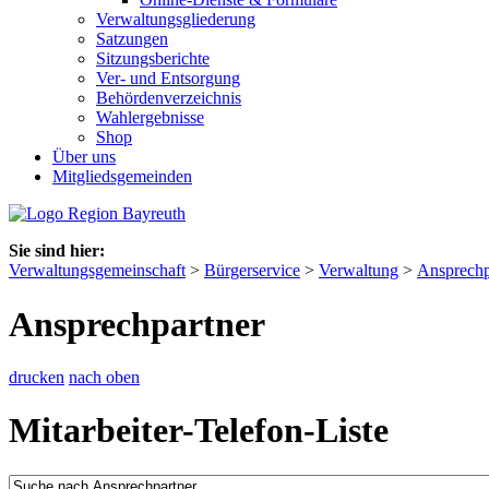
Verwaltungsgliederung
Satzungen
Sitzungsberichte
Ver- und Entsorgung
Behördenverzeichnis
Wahlergebnisse
Shop
Über uns
Mitgliedsgemeinden
Sie sind hier:
Verwaltungsgemeinschaft
>
Bürgerservice
>
Verwaltung
>
Ansprechp
Ansprechpartner
drucken
nach oben
Mitarbeiter-Telefon-Liste