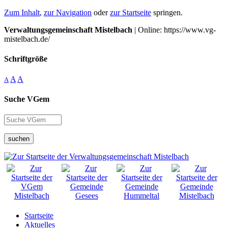
Zum Inhalt
,
zur Navigation
oder
zur Startseite
springen.
Verwaltungsgemeinschaft Mistelbach
| Online: https://www.vg-
mistelbach.de/
Schriftgröße
A
A
A
Suche VGem
suchen
Startseite
Aktuelles