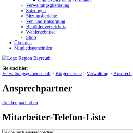
Verwaltungsgliederung
Satzungen
Sitzungsberichte
Ver- und Entsorgung
Behördenverzeichnis
Wahlergebnisse
Shop
Über uns
Mitgliedsgemeinden
Sie sind hier:
Verwaltungsgemeinschaft
>
Bürgerservice
>
Verwaltung
>
Ansprechp
Ansprechpartner
drucken
nach oben
Mitarbeiter-Telefon-Liste