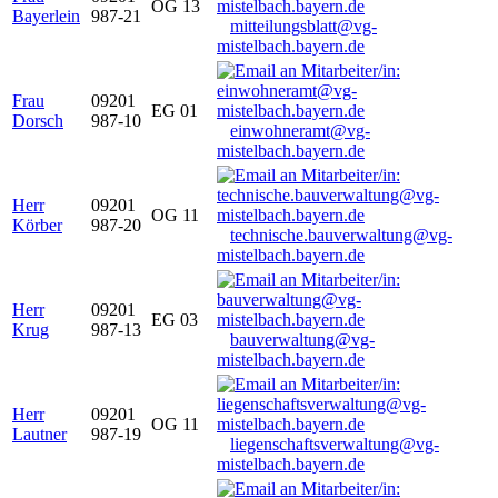
OG 13
Bayerlein
987-21
mitteilungsblatt@vg-
mistelbach.bayern.de
Frau
09201
EG 01
Dorsch
987-10
einwohneramt@vg-
mistelbach.bayern.de
Herr
09201
OG 11
Körber
987-20
technische.bauverwaltung@vg-
mistelbach.bayern.de
Herr
09201
EG 03
Krug
987-13
bauverwaltung@vg-
mistelbach.bayern.de
Herr
09201
OG 11
Lautner
987-19
liegenschaftsverwaltung@vg-
mistelbach.bayern.de