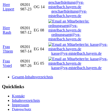
Herr
09201
OG 14
Lippert
987-23
geschaeftsleitung@vg-
mistelbach.bayern.de
Herr
09201
EG 08
Rauh
987-12
ordnungsamt@vg-
mistelbach.bayern.de
Frau
09201
EG 04
Thiem
987-14
kasse@vg-mistelbach.bayern.de
Frau
09201
EG 05
Vogel
987-26
kasse@vg-mistelbach.bayern.de
Gesamt-Inhaltsverzeichnis
Quicklinks
Kontakt
Inhaltsverzeichnis
Impressum
Datenschutz