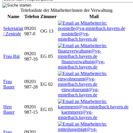
Telefonliste der Mitarbeiter/innen der Verwaltung
Name
Telefon
Zimmer
Mail
Sekretariat
09201
OG 13
/ Zentrale
987-0
poststelle@vg-
mistelbach.bayern.de
09201
Frau Bär
EG 05
987-16
finanzverwaltung@vg-
mistelbach.bayern.de
Frau
09201
EG 02
Bauer
987-28
einwohneramt@vg-
mistelbach.bayern.de
Herr
09201
EG 05
Bauer
987-15
kaemmerei@vg-
mistelbach.bayern.de
Frau
09201