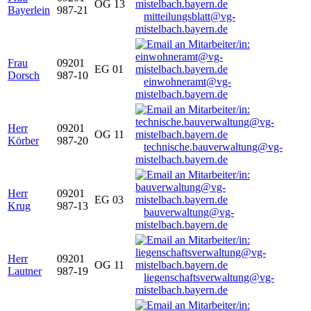
OG 13
Bayerlein
987-21
mitteilungsblatt@vg-
mistelbach.bayern.de
Frau
09201
EG 01
Dorsch
987-10
einwohneramt@vg-
mistelbach.bayern.de
Herr
09201
OG 11
Körber
987-20
technische.bauverwaltung@vg-
mistelbach.bayern.de
Herr
09201
EG 03
Krug
987-13
bauverwaltung@vg-
mistelbach.bayern.de
Herr
09201
OG 11
Lautner
987-19
liegenschaftsverwaltung@vg-
mistelbach.bayern.de