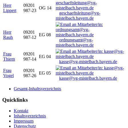
Herr
09201
OG 14
Lippert
987-23
geschaeftsleitung@vg-
mistelbach.bayern.de
Herr
09201
EG 08
Rauh
987-12
ordnungsamt@vg-
mistelbach.bayern.de
Frau
09201
EG 04
Thiem
987-14
kasse@vg-mistelbach.bayern.de
Frau
09201
EG 05
Vogel
987-26
kasse@vg-mistelbach.bayern.de
Gesamt-Inhaltsverzeichnis
Quicklinks
Kontakt
Inhaltsverzeichnis
Impressum
Datenschutz