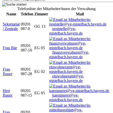
Telefonliste der Mitarbeiter/innen der Verwaltung
Name
Telefon
Zimmer
Mail
Sekretariat
09201
OG 13
/ Zentrale
987-0
poststelle@vg-
mistelbach.bayern.de
09201
Frau Bär
EG 05
987-16
finanzverwaltung@vg-
mistelbach.bayern.de
Frau
09201
EG 02
Bauer
987-28
einwohneramt@vg-
mistelbach.bayern.de
Herr
09201
EG 05
Bauer
987-15
kaemmerei@vg-
mistelbach.bayern.de
Frau
09201