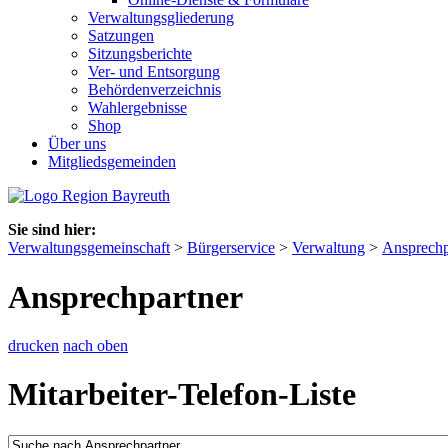
Verwaltungsgliederung
Satzungen
Sitzungsberichte
Ver- und Entsorgung
Behördenverzeichnis
Wahlergebnisse
Shop
Über uns
Mitgliedsgemeinden
Sie sind hier:
Verwaltungsgemeinschaft
>
Bürgerservice
>
Verwaltung
>
Ansprechp
Ansprechpartner
drucken
nach oben
Mitarbeiter-Telefon-Liste