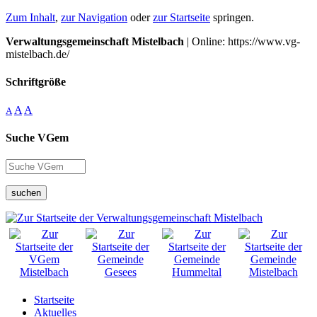
Zum Inhalt
,
zur Navigation
oder
zur Startseite
springen.
Verwaltungsgemeinschaft Mistelbach
| Online: https://www.vg-
mistelbach.de/
Schriftgröße
A
A
A
Suche VGem
suchen
Startseite
Aktuelles