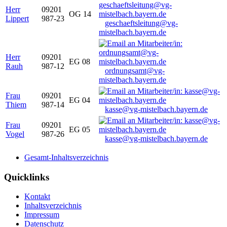
Herr
09201
OG 14
Lippert
987-23
geschaeftsleitung@vg-
mistelbach.bayern.de
Herr
09201
EG 08
Rauh
987-12
ordnungsamt@vg-
mistelbach.bayern.de
Frau
09201
EG 04
Thiem
987-14
kasse@vg-mistelbach.bayern.de
Frau
09201
EG 05
Vogel
987-26
kasse@vg-mistelbach.bayern.de
Gesamt-Inhaltsverzeichnis
Quicklinks
Kontakt
Inhaltsverzeichnis
Impressum
Datenschutz