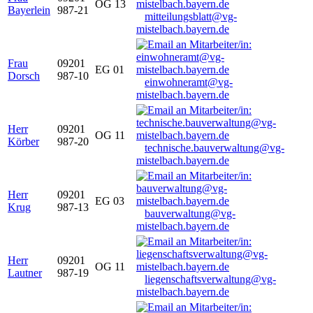
OG 13
Bayerlein
987-21
mitteilungsblatt@vg-
mistelbach.bayern.de
Frau
09201
EG 01
Dorsch
987-10
einwohneramt@vg-
mistelbach.bayern.de
Herr
09201
OG 11
Körber
987-20
technische.bauverwaltung@vg-
mistelbach.bayern.de
Herr
09201
EG 03
Krug
987-13
bauverwaltung@vg-
mistelbach.bayern.de
Herr
09201
OG 11
Lautner
987-19
liegenschaftsverwaltung@vg-
mistelbach.bayern.de