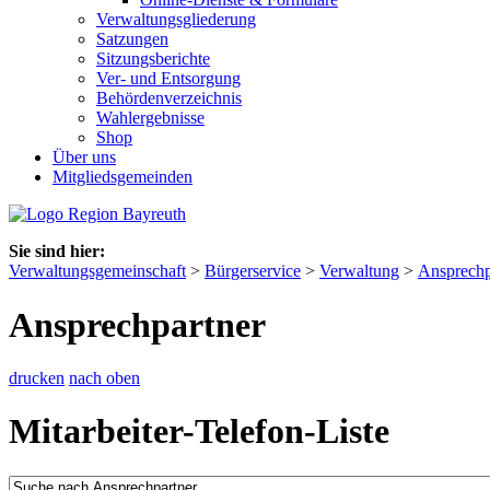
Verwaltungsgliederung
Satzungen
Sitzungsberichte
Ver- und Entsorgung
Behördenverzeichnis
Wahlergebnisse
Shop
Über uns
Mitgliedsgemeinden
Sie sind hier:
Verwaltungsgemeinschaft
>
Bürgerservice
>
Verwaltung
>
Ansprechp
Ansprechpartner
drucken
nach oben
Mitarbeiter-Telefon-Liste