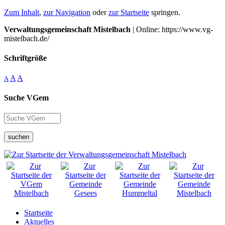
Zum Inhalt
,
zur Navigation
oder
zur Startseite
springen.
Verwaltungsgemeinschaft Mistelbach
| Online: https://www.vg-
mistelbach.de/
Schriftgröße
A
A
A
Suche VGem
suchen
Startseite
Aktuelles