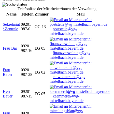
Telefonliste der Mitarbeiter/innen der Verwaltung
Name
Telefon
Zimmer
Mail
Sekretariat
09201
OG 13
/ Zentrale
987-0
poststelle@vg-
mistelbach.bayern.de
09201
Frau Bär
EG 05
987-16
finanzverwaltung@vg-
mistelbach.bayern.de
Frau
09201
EG 02
Bauer
987-28
einwohneramt@vg-
mistelbach.bayern.de
Herr
09201
EG 05
Bauer
987-15
kaemmerei@vg-
mistelbach.bayern.de
Frau
09201