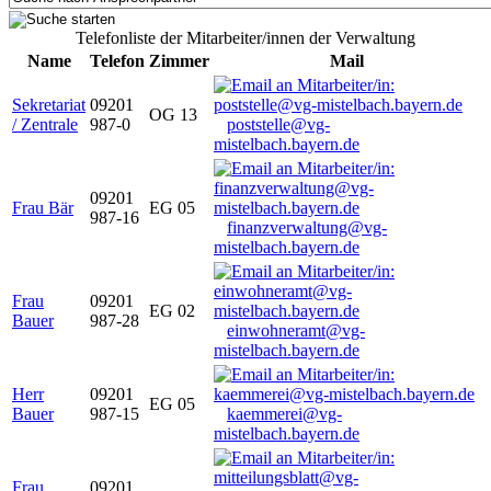
Telefonliste der Mitarbeiter/innen der Verwaltung
Name
Telefon
Zimmer
Mail
Sekretariat
09201
OG 13
/ Zentrale
987-0
poststelle@vg-
mistelbach.bayern.de
09201
Frau Bär
EG 05
987-16
finanzverwaltung@vg-
mistelbach.bayern.de
Frau
09201
EG 02
Bauer
987-28
einwohneramt@vg-
mistelbach.bayern.de
Herr
09201
EG 05
Bauer
987-15
kaemmerei@vg-
mistelbach.bayern.de
Frau
09201