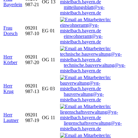
OG 13
Bayerlein
987-21
mitteilungsblatt@vg-
mistelbach.bayern.de
Frau
09201
EG 01
Dorsch
987-10
einwohneramt@vg-
mistelbach.bayern.de
Herr
09201
OG 11
Körber
987-20
technische.bauverwaltung@vg-
mistelbach.bayern.de
Herr
09201
EG 03
Krug
987-13
bauverwaltung@vg-
mistelbach.bayern.de
Herr
09201
OG 11
Lautner
987-19
liegenschaftsverwaltung@vg-
mistelbach.bayern.de