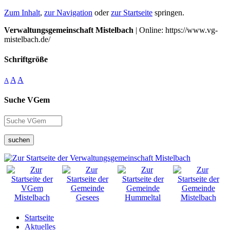
Zum Inhalt
,
zur Navigation
oder
zur Startseite
springen.
Verwaltungsgemeinschaft Mistelbach
| Online: https://www.vg-
mistelbach.de/
Schriftgröße
A
A
A
Suche VGem
suchen
Startseite
Aktuelles