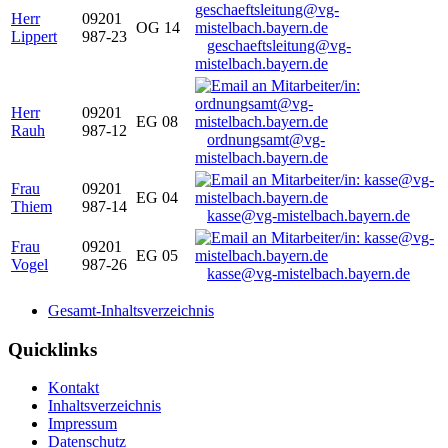
Herr
09201
OG 14
Lippert
987-23
geschaeftsleitung@vg-
mistelbach.bayern.de
Herr
09201
EG 08
Rauh
987-12
ordnungsamt@vg-
mistelbach.bayern.de
Frau
09201
EG 04
Thiem
987-14
kasse@vg-mistelbach.bayern.de
Frau
09201
EG 05
Vogel
987-26
kasse@vg-mistelbach.bayern.de
Gesamt-Inhaltsverzeichnis
Quicklinks
Kontakt
Inhaltsverzeichnis
Impressum
Datenschutz