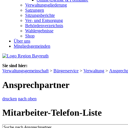
Verwaltungsgliederung
Satzungen
Sitzungsberichte
Ver- und Entsorgung
Behördenverzeichnis
Wahlergebnisse
Shop
Über uns
Mitgliedsgemeinden
Sie sind hier:
Verwaltungsgemeinschaft
>
Bürgerservice
>
Verwaltung
>
Ansprechp
Ansprechpartner
drucken
nach oben
Mitarbeiter-Telefon-Liste