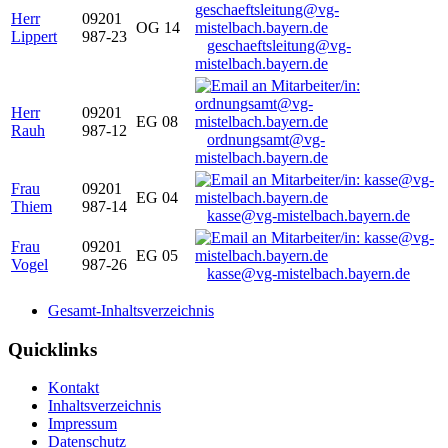
Herr
09201
OG 14
Lippert
987-23
geschaeftsleitung@vg-
mistelbach.bayern.de
Herr
09201
EG 08
Rauh
987-12
ordnungsamt@vg-
mistelbach.bayern.de
Frau
09201
EG 04
Thiem
987-14
kasse@vg-mistelbach.bayern.de
Frau
09201
EG 05
Vogel
987-26
kasse@vg-mistelbach.bayern.de
Gesamt-Inhaltsverzeichnis
Quicklinks
Kontakt
Inhaltsverzeichnis
Impressum
Datenschutz