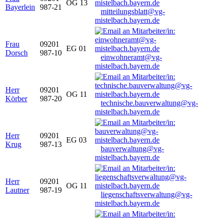
OG 13
Bayerlein
987-21
mitteilungsblatt@vg-
mistelbach.bayern.de
Frau
09201
EG 01
Dorsch
987-10
einwohneramt@vg-
mistelbach.bayern.de
Herr
09201
OG 11
Körber
987-20
technische.bauverwaltung@vg-
mistelbach.bayern.de
Herr
09201
EG 03
Krug
987-13
bauverwaltung@vg-
mistelbach.bayern.de
Herr
09201
OG 11
Lautner
987-19
liegenschaftsverwaltung@vg-
mistelbach.bayern.de