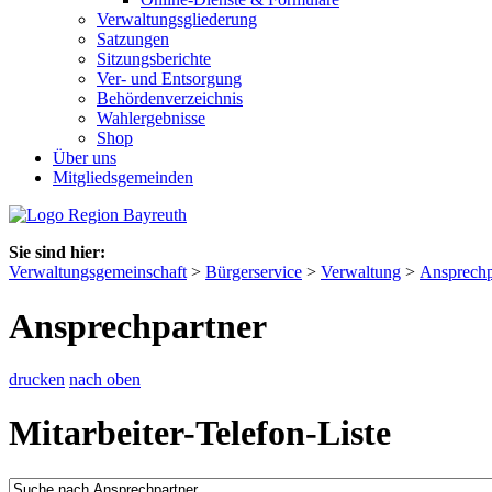
Verwaltungsgliederung
Satzungen
Sitzungsberichte
Ver- und Entsorgung
Behördenverzeichnis
Wahlergebnisse
Shop
Über uns
Mitgliedsgemeinden
Sie sind hier:
Verwaltungsgemeinschaft
>
Bürgerservice
>
Verwaltung
>
Ansprechp
Ansprechpartner
drucken
nach oben
Mitarbeiter-Telefon-Liste