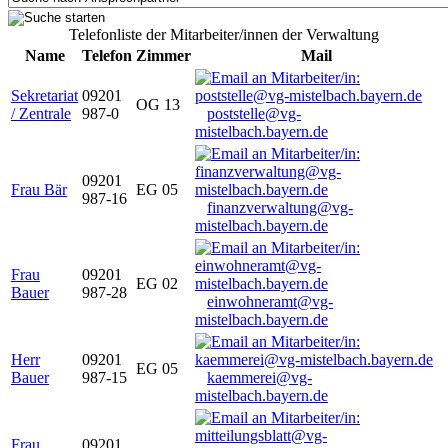
Telefonliste der Mitarbeiter/innen der Verwaltung
Name
Telefon
Zimmer
Mail
Sekretariat
09201
OG 13
/ Zentrale
987-0
poststelle@vg-
mistelbach.bayern.de
09201
Frau Bär
EG 05
987-16
finanzverwaltung@vg-
mistelbach.bayern.de
Frau
09201
EG 02
Bauer
987-28
einwohneramt@vg-
mistelbach.bayern.de
Herr
09201
EG 05
Bauer
987-15
kaemmerei@vg-
mistelbach.bayern.de
Frau
09201