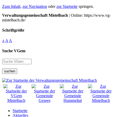
Zum Inhalt
,
zur Navigation
oder
zur Startseite
springen.
Verwaltungsgemeinschaft Mistelbach
| Online: https://www.vg-
mistelbach.de/
Schriftgröße
A
A
A
Suche VGem
suchen
Startseite
Aktuelles