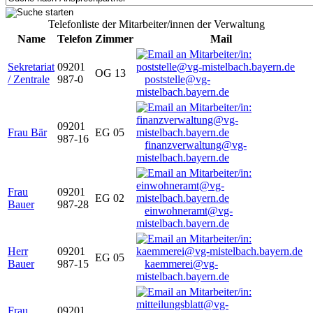
Telefonliste der Mitarbeiter/innen der Verwaltung
Name
Telefon
Zimmer
Mail
Sekretariat
09201
OG 13
/ Zentrale
987-0
poststelle@vg-
mistelbach.bayern.de
09201
Frau Bär
EG 05
987-16
finanzverwaltung@vg-
mistelbach.bayern.de
Frau
09201
EG 02
Bauer
987-28
einwohneramt@vg-
mistelbach.bayern.de
Herr
09201
EG 05
Bauer
987-15
kaemmerei@vg-
mistelbach.bayern.de
Frau
09201