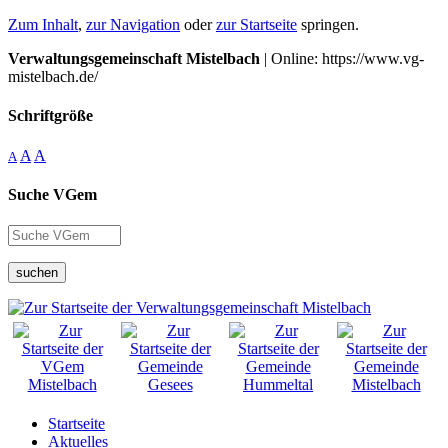
Zum Inhalt
,
zur Navigation
oder
zur Startseite
springen.
Verwaltungsgemeinschaft Mistelbach
| Online: https://www.vg-
mistelbach.de/
Schriftgröße
A
A
A
Suche VGem
suchen
Startseite
Aktuelles