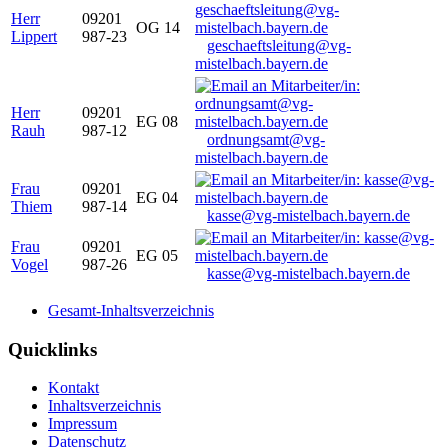
Herr
09201
OG 14
Lippert
987-23
geschaeftsleitung@vg-
mistelbach.bayern.de
Herr
09201
EG 08
Rauh
987-12
ordnungsamt@vg-
mistelbach.bayern.de
Frau
09201
EG 04
Thiem
987-14
kasse@vg-mistelbach.bayern.de
Frau
09201
EG 05
Vogel
987-26
kasse@vg-mistelbach.bayern.de
Gesamt-Inhaltsverzeichnis
Quicklinks
Kontakt
Inhaltsverzeichnis
Impressum
Datenschutz