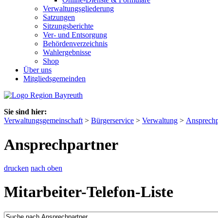
Verwaltungsgliederung
Satzungen
Sitzungsberichte
Ver- und Entsorgung
Behördenverzeichnis
Wahlergebnisse
Shop
Über uns
Mitgliedsgemeinden
Sie sind hier:
Verwaltungsgemeinschaft
>
Bürgerservice
>
Verwaltung
>
Ansprechp
Ansprechpartner
drucken
nach oben
Mitarbeiter-Telefon-Liste