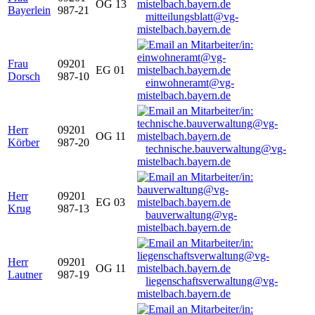
OG 13
Bayerlein
987-21
mitteilungsblatt@vg-
mistelbach.bayern.de
Frau
09201
EG 01
Dorsch
987-10
einwohneramt@vg-
mistelbach.bayern.de
Herr
09201
OG 11
Körber
987-20
technische.bauverwaltung@vg-
mistelbach.bayern.de
Herr
09201
EG 03
Krug
987-13
bauverwaltung@vg-
mistelbach.bayern.de
Herr
09201
OG 11
Lautner
987-19
liegenschaftsverwaltung@vg-
mistelbach.bayern.de