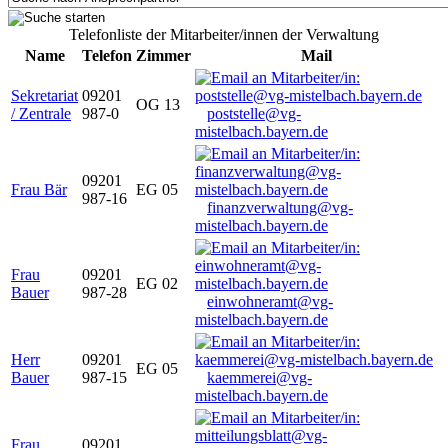
Telefonliste der Mitarbeiter/innen der Verwaltung
Name
Telefon
Zimmer
Mail
Sekretariat
09201
OG 13
/ Zentrale
987-0
poststelle@vg-
mistelbach.bayern.de
09201
Frau Bär
EG 05
987-16
finanzverwaltung@vg-
mistelbach.bayern.de
Frau
09201
EG 02
Bauer
987-28
einwohneramt@vg-
mistelbach.bayern.de
Herr
09201
EG 05
Bauer
987-15
kaemmerei@vg-
mistelbach.bayern.de
Frau
09201