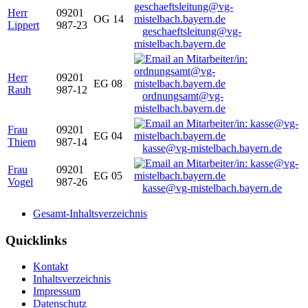
Herr
09201
OG 14
Lippert
987-23
geschaeftsleitung@vg-
mistelbach.bayern.de
Herr
09201
EG 08
Rauh
987-12
ordnungsamt@vg-
mistelbach.bayern.de
Frau
09201
EG 04
Thiem
987-14
kasse@vg-mistelbach.bayern.de
Frau
09201
EG 05
Vogel
987-26
kasse@vg-mistelbach.bayern.de
Gesamt-Inhaltsverzeichnis
Quicklinks
Kontakt
Inhaltsverzeichnis
Impressum
Datenschutz