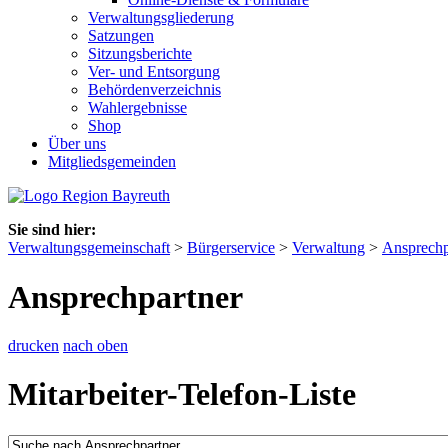
Verwaltungsgliederung
Satzungen
Sitzungsberichte
Ver- und Entsorgung
Behördenverzeichnis
Wahlergebnisse
Shop
Über uns
Mitgliedsgemeinden
Sie sind hier:
Verwaltungsgemeinschaft
>
Bürgerservice
>
Verwaltung
>
Ansprechp
Ansprechpartner
drucken
nach oben
Mitarbeiter-Telefon-Liste