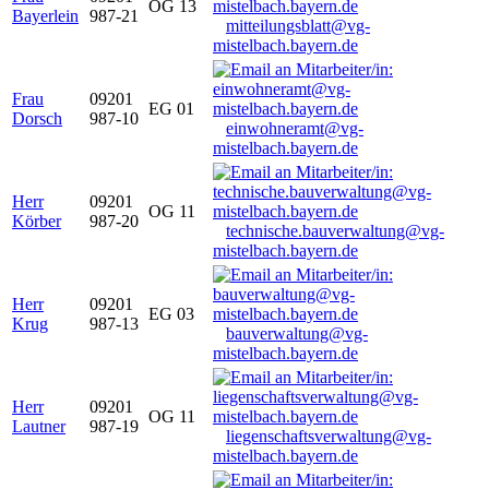
OG 13
Bayerlein
987-21
mitteilungsblatt@vg-
mistelbach.bayern.de
Frau
09201
EG 01
Dorsch
987-10
einwohneramt@vg-
mistelbach.bayern.de
Herr
09201
OG 11
Körber
987-20
technische.bauverwaltung@vg-
mistelbach.bayern.de
Herr
09201
EG 03
Krug
987-13
bauverwaltung@vg-
mistelbach.bayern.de
Herr
09201
OG 11
Lautner
987-19
liegenschaftsverwaltung@vg-
mistelbach.bayern.de