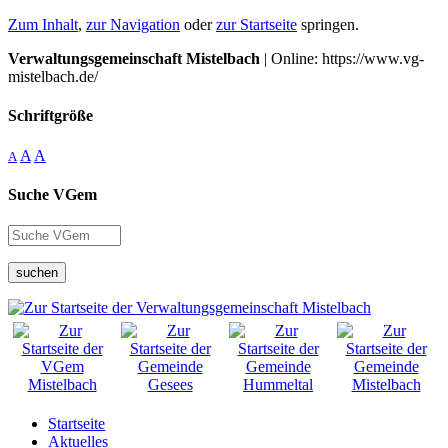
Zum Inhalt
,
zur Navigation
oder
zur Startseite
springen.
Verwaltungsgemeinschaft Mistelbach
| Online: https://www.vg-
mistelbach.de/
Schriftgröße
A
A
A
Suche VGem
suchen
Startseite
Aktuelles