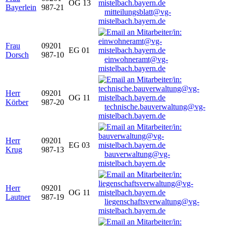
OG 13
Bayerlein
987-21
mitteilungsblatt@vg-
mistelbach.bayern.de
Frau
09201
EG 01
Dorsch
987-10
einwohneramt@vg-
mistelbach.bayern.de
Herr
09201
OG 11
Körber
987-20
technische.bauverwaltung@vg-
mistelbach.bayern.de
Herr
09201
EG 03
Krug
987-13
bauverwaltung@vg-
mistelbach.bayern.de
Herr
09201
OG 11
Lautner
987-19
liegenschaftsverwaltung@vg-
mistelbach.bayern.de