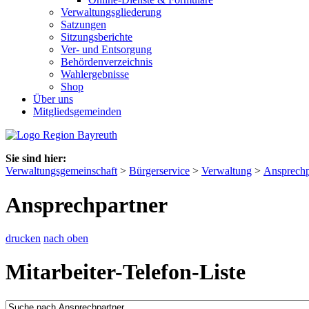
Verwaltungsgliederung
Satzungen
Sitzungsberichte
Ver- und Entsorgung
Behördenverzeichnis
Wahlergebnisse
Shop
Über uns
Mitgliedsgemeinden
Sie sind hier:
Verwaltungsgemeinschaft
>
Bürgerservice
>
Verwaltung
>
Ansprechp
Ansprechpartner
drucken
nach oben
Mitarbeiter-Telefon-Liste