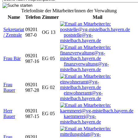
Telefonliste der Mitarbeiter/innen der Verwaltung
Name
Telefon
Zimmer
Mail
Sekretariat
09201
OG 13
/ Zentrale
987-0
poststelle@vg-
mistelbach.bayern.de
09201
Frau Bär
EG 05
987-16
finanzverwaltung@vg-
mistelbach.bayern.de
Frau
09201
EG 02
Bauer
987-28
einwohneramt@vg-
mistelbach.bayern.de
Herr
09201
EG 05
Bauer
987-15
kaemmerei@vg-
mistelbach.bayern.de
Frau
09201