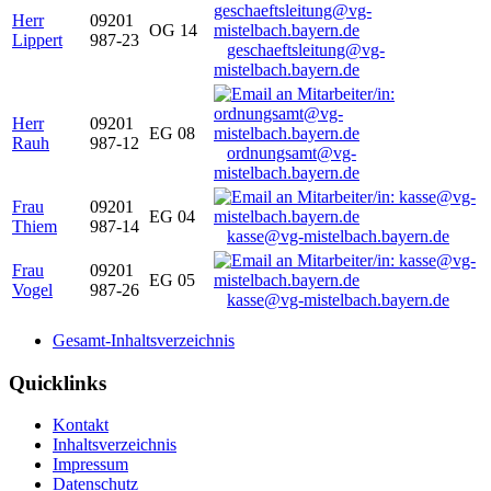
Herr
09201
OG 14
Lippert
987-23
geschaeftsleitung@vg-
mistelbach.bayern.de
Herr
09201
EG 08
Rauh
987-12
ordnungsamt@vg-
mistelbach.bayern.de
Frau
09201
EG 04
Thiem
987-14
kasse@vg-mistelbach.bayern.de
Frau
09201
EG 05
Vogel
987-26
kasse@vg-mistelbach.bayern.de
Gesamt-Inhaltsverzeichnis
Quicklinks
Kontakt
Inhaltsverzeichnis
Impressum
Datenschutz