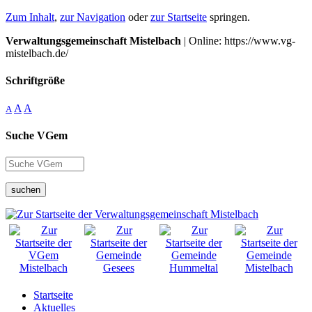
Zum Inhalt
,
zur Navigation
oder
zur Startseite
springen.
Verwaltungsgemeinschaft Mistelbach
| Online: https://www.vg-
mistelbach.de/
Schriftgröße
A
A
A
Suche VGem
suchen
Startseite
Aktuelles