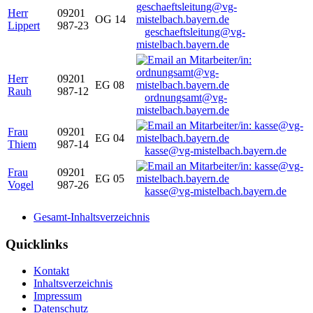
Herr
09201
OG 14
Lippert
987-23
geschaeftsleitung@vg-
mistelbach.bayern.de
Herr
09201
EG 08
Rauh
987-12
ordnungsamt@vg-
mistelbach.bayern.de
Frau
09201
EG 04
Thiem
987-14
kasse@vg-mistelbach.bayern.de
Frau
09201
EG 05
Vogel
987-26
kasse@vg-mistelbach.bayern.de
Gesamt-Inhaltsverzeichnis
Quicklinks
Kontakt
Inhaltsverzeichnis
Impressum
Datenschutz