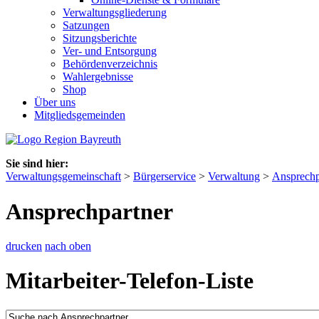
Verwaltungsgliederung
Satzungen
Sitzungsberichte
Ver- und Entsorgung
Behördenverzeichnis
Wahlergebnisse
Shop
Über uns
Mitgliedsgemeinden
Sie sind hier:
Verwaltungsgemeinschaft
>
Bürgerservice
>
Verwaltung
>
Ansprechp
Ansprechpartner
drucken
nach oben
Mitarbeiter-Telefon-Liste