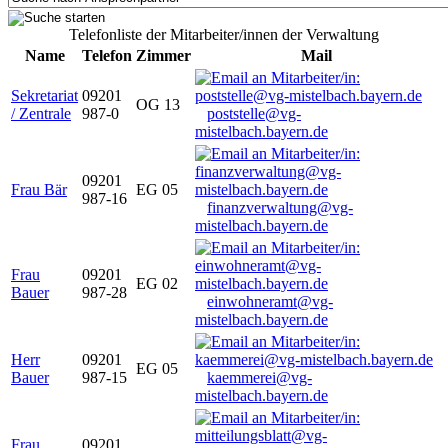
Telefonliste der Mitarbeiter/innen der Verwaltung
Name
Telefon
Zimmer
Mail
Sekretariat
09201
OG 13
/ Zentrale
987-0
poststelle@vg-
mistelbach.bayern.de
09201
Frau Bär
EG 05
987-16
finanzverwaltung@vg-
mistelbach.bayern.de
Frau
09201
EG 02
Bauer
987-28
einwohneramt@vg-
mistelbach.bayern.de
Herr
09201
EG 05
Bauer
987-15
kaemmerei@vg-
mistelbach.bayern.de
Frau
09201