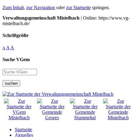
Zum Inhalt
,
zur Navigation
oder
zur Startseite
springen.
Verwaltungsgemeinschaft Mistelbach
| Online: https://www.vg-
mistelbach.de/
Schriftgröße
A
A
A
Suche VGem
suchen
Startseite
Aktuelles