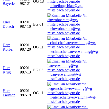
OG 13
Bayerlein
987-21
mitteilungsblatt@vg-
mistelbach.bayern.de
Frau
09201
EG 01
Dorsch
987-10
einwohneramt@vg-
mistelbach.bayern.de
Herr
09201
OG 11
Körber
987-20
technische.bauverwaltung@vg-
mistelbach.bayern.de
Herr
09201
EG 03
Krug
987-13
bauverwaltung@vg-
mistelbach.bayern.de
Herr
09201
OG 11
Lautner
987-19
liegenschaftsverwaltung@vg-
mistelbach.bayern.de