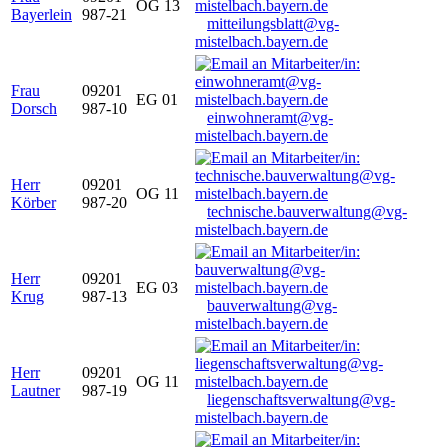
OG 13
Bayerlein
987-21
mitteilungsblatt@vg-
mistelbach.bayern.de
Frau
09201
EG 01
Dorsch
987-10
einwohneramt@vg-
mistelbach.bayern.de
Herr
09201
OG 11
Körber
987-20
technische.bauverwaltung@vg-
mistelbach.bayern.de
Herr
09201
EG 03
Krug
987-13
bauverwaltung@vg-
mistelbach.bayern.de
Herr
09201
OG 11
Lautner
987-19
liegenschaftsverwaltung@vg-
mistelbach.bayern.de