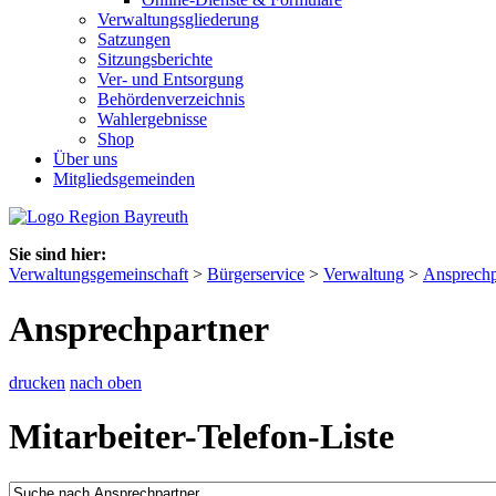
Verwaltungsgliederung
Satzungen
Sitzungsberichte
Ver- und Entsorgung
Behördenverzeichnis
Wahlergebnisse
Shop
Über uns
Mitgliedsgemeinden
Sie sind hier:
Verwaltungsgemeinschaft
>
Bürgerservice
>
Verwaltung
>
Ansprechp
Ansprechpartner
drucken
nach oben
Mitarbeiter-Telefon-Liste