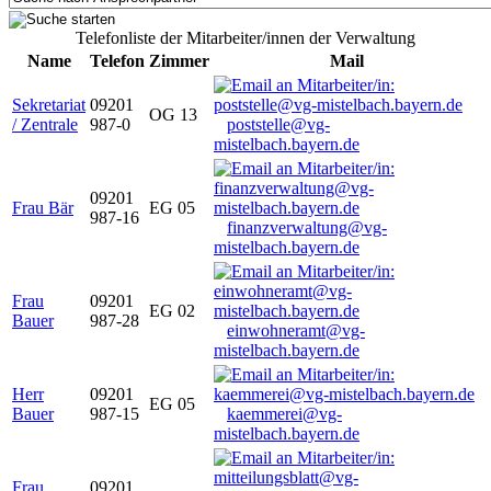
Telefonliste der Mitarbeiter/innen der Verwaltung
Name
Telefon
Zimmer
Mail
Sekretariat
09201
OG 13
/ Zentrale
987-0
poststelle@vg-
mistelbach.bayern.de
09201
Frau Bär
EG 05
987-16
finanzverwaltung@vg-
mistelbach.bayern.de
Frau
09201
EG 02
Bauer
987-28
einwohneramt@vg-
mistelbach.bayern.de
Herr
09201
EG 05
Bauer
987-15
kaemmerei@vg-
mistelbach.bayern.de
Frau
09201