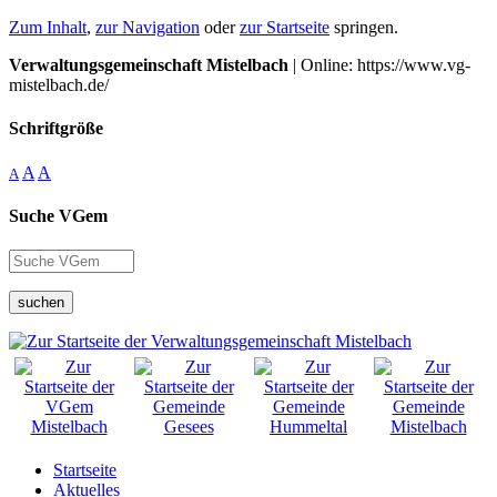
Zum Inhalt
,
zur Navigation
oder
zur Startseite
springen.
Verwaltungsgemeinschaft Mistelbach
| Online: https://www.vg-
mistelbach.de/
Schriftgröße
A
A
A
Suche VGem
suchen
Startseite
Aktuelles