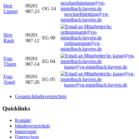
Herr
09201
OG 14
Lippert
987-23
geschaeftsleitung@vg-
mistelbach.bayern.de
Herr
09201
EG 08
Rauh
987-12
ordnungsamt@vg-
mistelbach.bayern.de
Frau
09201
EG 04
Thiem
987-14
kasse@vg-mistelbach.bayern.de
Frau
09201
EG 05
Vogel
987-26
kasse@vg-mistelbach.bayern.de
Gesamt-Inhaltsverzeichnis
Quicklinks
Kontakt
Inhaltsverzeichnis
Impressum
Datenschutz