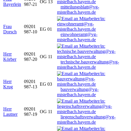
OG 13
Bayerlein
987-21
mitteilungsblatt@vg-
mistelbach.bayern.de
Frau
09201
EG 01
Dorsch
987-10
einwohneramt@vg-
mistelbach.bayern.de
Herr
09201
OG 11
Körber
987-20
technische.bauverwaltung@vg-
mistelbach.bayern.de
Herr
09201
EG 03
Krug
987-13
bauverwaltung@vg-
mistelbach.bayern.de
Herr
09201
OG 11
Lautner
987-19
liegenschaftsverwaltung@vg-
mistelbach.bayern.de