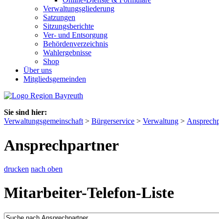
Verwaltungsgliederung
Satzungen
Sitzungsberichte
Ver- und Entsorgung
Behördenverzeichnis
Wahlergebnisse
Shop
Über uns
Mitgliedsgemeinden
Sie sind hier:
Verwaltungsgemeinschaft
>
Bürgerservice
>
Verwaltung
>
Ansprechp
Ansprechpartner
drucken
nach oben
Mitarbeiter-Telefon-Liste