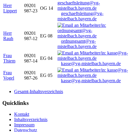
Herr
09201
OG 14
Lippert
987-23
geschaeftsleitung@vg-
mistelbach.bayern.de
Herr
09201
EG 08
Rauh
987-12
ordnungsamt@vg-
mistelbach.bayern.de
Frau
09201
EG 04
Thiem
987-14
kasse@vg-mistelbach.bayern.de
Frau
09201
EG 05
Vogel
987-26
kasse@vg-mistelbach.bayern.de
Gesamt-Inhaltsverzeichnis
Quicklinks
Kontakt
Inhaltsverzeichnis
Impressum
Datenschutz