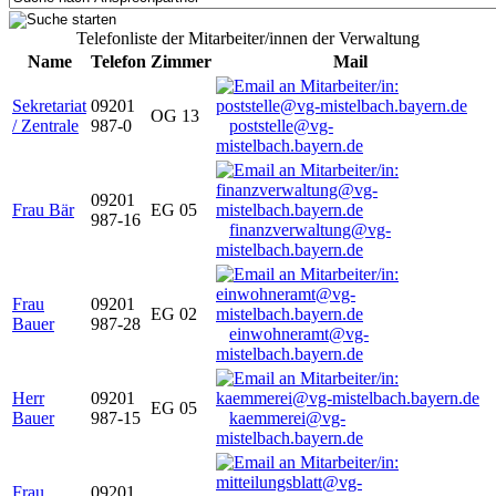
Telefonliste der Mitarbeiter/innen der Verwaltung
Name
Telefon
Zimmer
Mail
Sekretariat
09201
OG 13
/ Zentrale
987-0
poststelle@vg-
mistelbach.bayern.de
09201
Frau Bär
EG 05
987-16
finanzverwaltung@vg-
mistelbach.bayern.de
Frau
09201
EG 02
Bauer
987-28
einwohneramt@vg-
mistelbach.bayern.de
Herr
09201
EG 05
Bauer
987-15
kaemmerei@vg-
mistelbach.bayern.de
Frau
09201