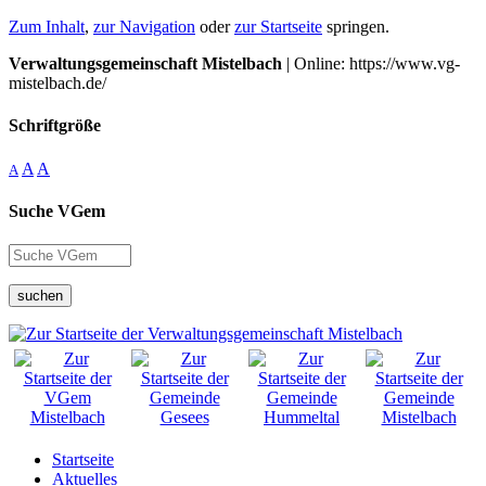
Zum Inhalt
,
zur Navigation
oder
zur Startseite
springen.
Verwaltungsgemeinschaft Mistelbach
| Online: https://www.vg-
mistelbach.de/
Schriftgröße
A
A
A
Suche VGem
suchen
Startseite
Aktuelles