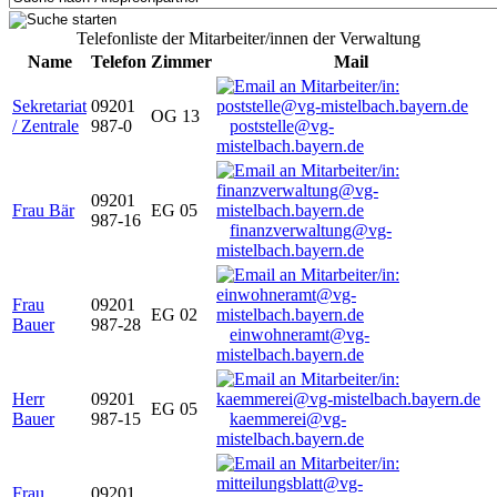
Telefonliste der Mitarbeiter/innen der Verwaltung
Name
Telefon
Zimmer
Mail
Sekretariat
09201
OG 13
/ Zentrale
987-0
poststelle@vg-
mistelbach.bayern.de
09201
Frau Bär
EG 05
987-16
finanzverwaltung@vg-
mistelbach.bayern.de
Frau
09201
EG 02
Bauer
987-28
einwohneramt@vg-
mistelbach.bayern.de
Herr
09201
EG 05
Bauer
987-15
kaemmerei@vg-
mistelbach.bayern.de
Frau
09201