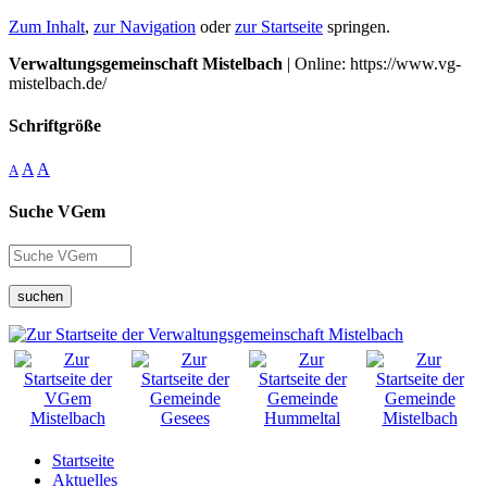
Zum Inhalt
,
zur Navigation
oder
zur Startseite
springen.
Verwaltungsgemeinschaft Mistelbach
| Online: https://www.vg-
mistelbach.de/
Schriftgröße
A
A
A
Suche VGem
suchen
Startseite
Aktuelles