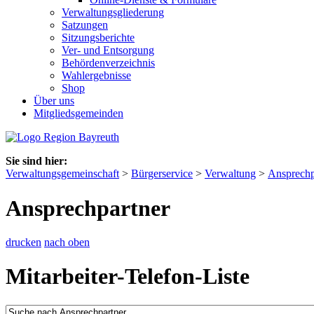
Verwaltungsgliederung
Satzungen
Sitzungsberichte
Ver- und Entsorgung
Behördenverzeichnis
Wahlergebnisse
Shop
Über uns
Mitgliedsgemeinden
Sie sind hier:
Verwaltungsgemeinschaft
>
Bürgerservice
>
Verwaltung
>
Ansprechp
Ansprechpartner
drucken
nach oben
Mitarbeiter-Telefon-Liste