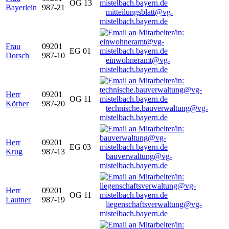
OG 13
Bayerlein
987-21
mitteilungsblatt@vg-
mistelbach.bayern.de
Frau
09201
EG 01
Dorsch
987-10
einwohneramt@vg-
mistelbach.bayern.de
Herr
09201
OG 11
Körber
987-20
technische.bauverwaltung@vg-
mistelbach.bayern.de
Herr
09201
EG 03
Krug
987-13
bauverwaltung@vg-
mistelbach.bayern.de
Herr
09201
OG 11
Lautner
987-19
liegenschaftsverwaltung@vg-
mistelbach.bayern.de