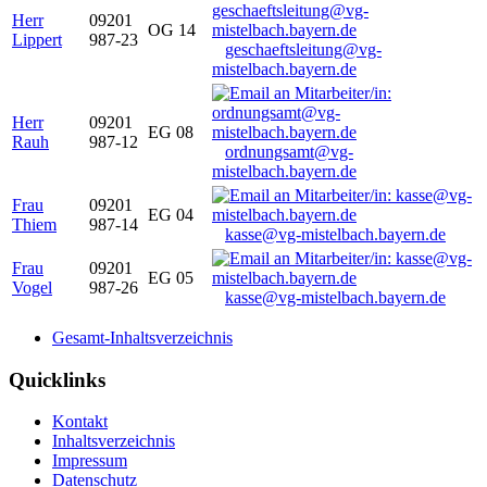
Herr
09201
OG 14
Lippert
987-23
geschaeftsleitung@vg-
mistelbach.bayern.de
Herr
09201
EG 08
Rauh
987-12
ordnungsamt@vg-
mistelbach.bayern.de
Frau
09201
EG 04
Thiem
987-14
kasse@vg-mistelbach.bayern.de
Frau
09201
EG 05
Vogel
987-26
kasse@vg-mistelbach.bayern.de
Gesamt-Inhaltsverzeichnis
Quicklinks
Kontakt
Inhaltsverzeichnis
Impressum
Datenschutz