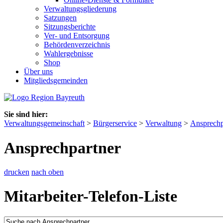
Verwaltungsgliederung
Satzungen
Sitzungsberichte
Ver- und Entsorgung
Behördenverzeichnis
Wahlergebnisse
Shop
Über uns
Mitgliedsgemeinden
Sie sind hier:
Verwaltungsgemeinschaft
>
Bürgerservice
>
Verwaltung
>
Ansprechp
Ansprechpartner
drucken
nach oben
Mitarbeiter-Telefon-Liste