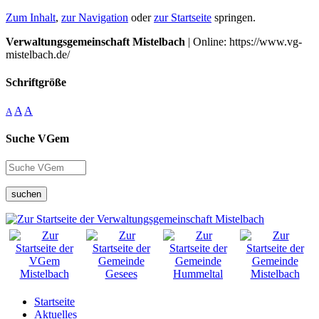
Zum Inhalt
,
zur Navigation
oder
zur Startseite
springen.
Verwaltungsgemeinschaft Mistelbach
| Online: https://www.vg-
mistelbach.de/
Schriftgröße
A
A
A
Suche VGem
suchen
Startseite
Aktuelles