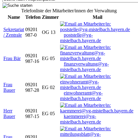
Telefonliste der Mitarbeiter/innen der Verwaltung
Name
Telefon
Zimmer
Mail
Sekretariat
09201
OG 13
/ Zentrale
987-0
poststelle@vg-
mistelbach.bayern.de
09201
Frau Bär
EG 05
987-16
finanzverwaltung@vg-
mistelbach.bayern.de
Frau
09201
EG 02
Bauer
987-28
einwohneramt@vg-
mistelbach.bayern.de
Herr
09201
EG 05
Bauer
987-15
kaemmerei@vg-
mistelbach.bayern.de
Frau
09201