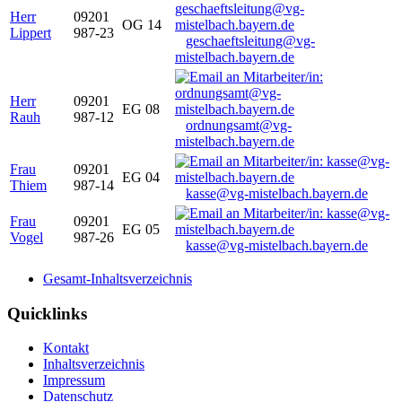
Herr
09201
OG 14
Lippert
987-23
geschaeftsleitung@vg-
mistelbach.bayern.de
Herr
09201
EG 08
Rauh
987-12
ordnungsamt@vg-
mistelbach.bayern.de
Frau
09201
EG 04
Thiem
987-14
kasse@vg-mistelbach.bayern.de
Frau
09201
EG 05
Vogel
987-26
kasse@vg-mistelbach.bayern.de
Gesamt-Inhaltsverzeichnis
Quicklinks
Kontakt
Inhaltsverzeichnis
Impressum
Datenschutz