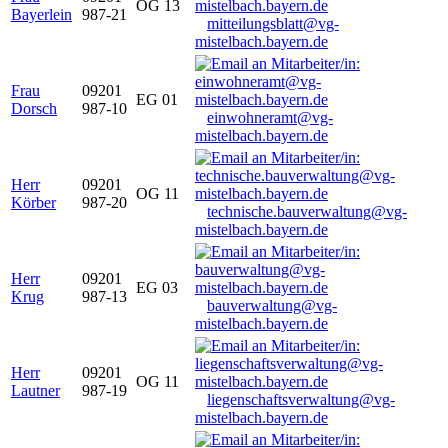
OG 13
Bayerlein
987-21
mitteilungsblatt@vg-
mistelbach.bayern.de
Frau
09201
EG 01
Dorsch
987-10
einwohneramt@vg-
mistelbach.bayern.de
Herr
09201
OG 11
Körber
987-20
technische.bauverwaltung@vg-
mistelbach.bayern.de
Herr
09201
EG 03
Krug
987-13
bauverwaltung@vg-
mistelbach.bayern.de
Herr
09201
OG 11
Lautner
987-19
liegenschaftsverwaltung@vg-
mistelbach.bayern.de