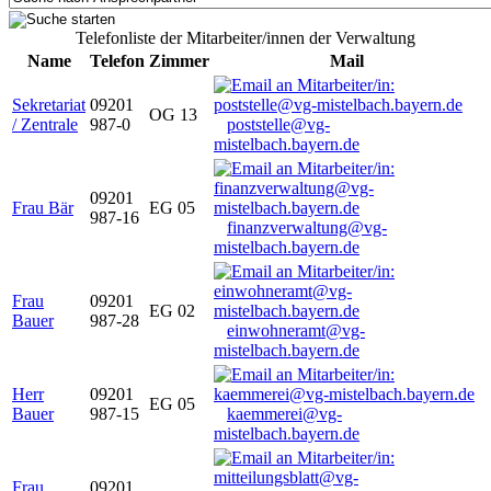
Telefonliste der Mitarbeiter/innen der Verwaltung
Name
Telefon
Zimmer
Mail
Sekretariat
09201
OG 13
/ Zentrale
987-0
poststelle@vg-
mistelbach.bayern.de
09201
Frau Bär
EG 05
987-16
finanzverwaltung@vg-
mistelbach.bayern.de
Frau
09201
EG 02
Bauer
987-28
einwohneramt@vg-
mistelbach.bayern.de
Herr
09201
EG 05
Bauer
987-15
kaemmerei@vg-
mistelbach.bayern.de
Frau
09201