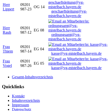
Herr
09201
OG 14
Lippert
987-23
geschaeftsleitung@vg-
mistelbach.bayern.de
Herr
09201
EG 08
Rauh
987-12
ordnungsamt@vg-
mistelbach.bayern.de
Frau
09201
EG 04
Thiem
987-14
kasse@vg-mistelbach.bayern.de
Frau
09201
EG 05
Vogel
987-26
kasse@vg-mistelbach.bayern.de
Gesamt-Inhaltsverzeichnis
Quicklinks
Kontakt
Inhaltsverzeichnis
Impressum
Datenschutz