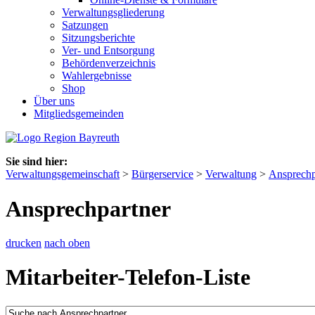
Verwaltungsgliederung
Satzungen
Sitzungsberichte
Ver- und Entsorgung
Behördenverzeichnis
Wahlergebnisse
Shop
Über uns
Mitgliedsgemeinden
Sie sind hier:
Verwaltungsgemeinschaft
>
Bürgerservice
>
Verwaltung
>
Ansprechp
Ansprechpartner
drucken
nach oben
Mitarbeiter-Telefon-Liste