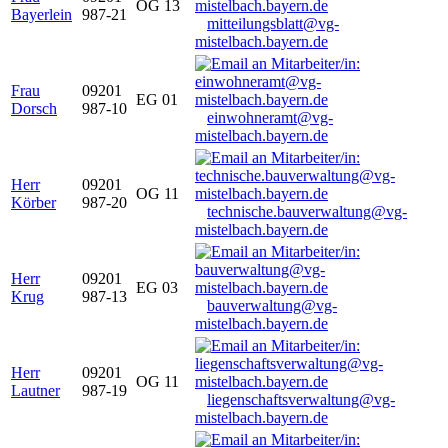
OG 13
Bayerlein
987-21
mitteilungsblatt@vg-
mistelbach.bayern.de
Frau
09201
EG 01
Dorsch
987-10
einwohneramt@vg-
mistelbach.bayern.de
Herr
09201
OG 11
Körber
987-20
technische.bauverwaltung@vg-
mistelbach.bayern.de
Herr
09201
EG 03
Krug
987-13
bauverwaltung@vg-
mistelbach.bayern.de
Herr
09201
OG 11
Lautner
987-19
liegenschaftsverwaltung@vg-
mistelbach.bayern.de