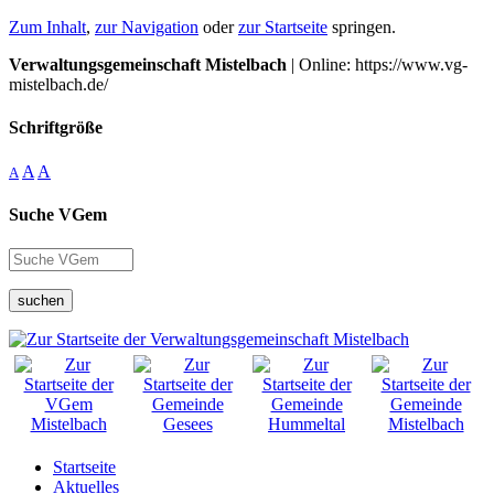
Zum Inhalt
,
zur Navigation
oder
zur Startseite
springen.
Verwaltungsgemeinschaft Mistelbach
| Online: https://www.vg-
mistelbach.de/
Schriftgröße
A
A
A
Suche VGem
suchen
Startseite
Aktuelles