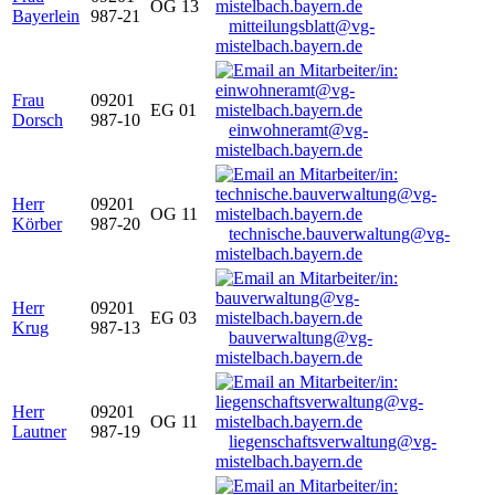
OG 13
Bayerlein
987-21
mitteilungsblatt@vg-
mistelbach.bayern.de
Frau
09201
EG 01
Dorsch
987-10
einwohneramt@vg-
mistelbach.bayern.de
Herr
09201
OG 11
Körber
987-20
technische.bauverwaltung@vg-
mistelbach.bayern.de
Herr
09201
EG 03
Krug
987-13
bauverwaltung@vg-
mistelbach.bayern.de
Herr
09201
OG 11
Lautner
987-19
liegenschaftsverwaltung@vg-
mistelbach.bayern.de