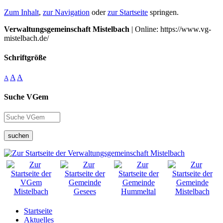
Zum Inhalt
,
zur Navigation
oder
zur Startseite
springen.
Verwaltungsgemeinschaft Mistelbach
| Online: https://www.vg-
mistelbach.de/
Schriftgröße
A
A
A
Suche VGem
suchen
Startseite
Aktuelles