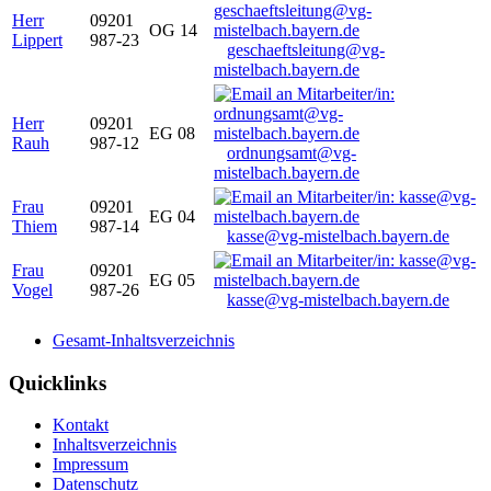
Herr
09201
OG 14
Lippert
987-23
geschaeftsleitung@vg-
mistelbach.bayern.de
Herr
09201
EG 08
Rauh
987-12
ordnungsamt@vg-
mistelbach.bayern.de
Frau
09201
EG 04
Thiem
987-14
kasse@vg-mistelbach.bayern.de
Frau
09201
EG 05
Vogel
987-26
kasse@vg-mistelbach.bayern.de
Gesamt-Inhaltsverzeichnis
Quicklinks
Kontakt
Inhaltsverzeichnis
Impressum
Datenschutz