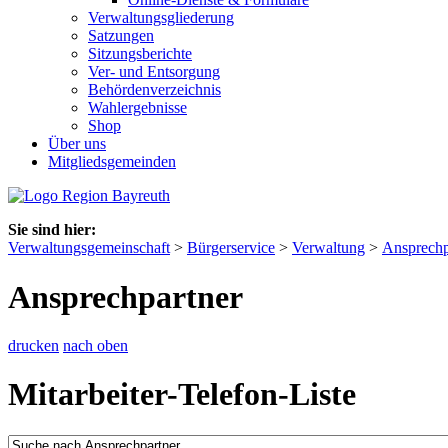
Verwaltungsgliederung
Satzungen
Sitzungsberichte
Ver- und Entsorgung
Behördenverzeichnis
Wahlergebnisse
Shop
Über uns
Mitgliedsgemeinden
Sie sind hier:
Verwaltungsgemeinschaft
>
Bürgerservice
>
Verwaltung
>
Ansprechp
Ansprechpartner
drucken
nach oben
Mitarbeiter-Telefon-Liste