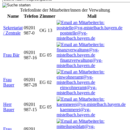
Telefonliste der Mitarbeiter/innen der Verwaltung
Name
Telefon
Zimmer
Mail
Sekretariat
09201
OG 13
/ Zentrale
987-0
poststelle@vg-
mistelbach.bayern.de
09201
Frau Bär
EG 05
987-16
finanzverwaltung@vg-
mistelbach.bayern.de
Frau
09201
EG 02
Bauer
987-28
einwohneramt@vg-
mistelbach.bayern.de
Herr
09201
EG 05
Bauer
987-15
kaemmerei@vg-
mistelbach.bayern.de
Frau
09201