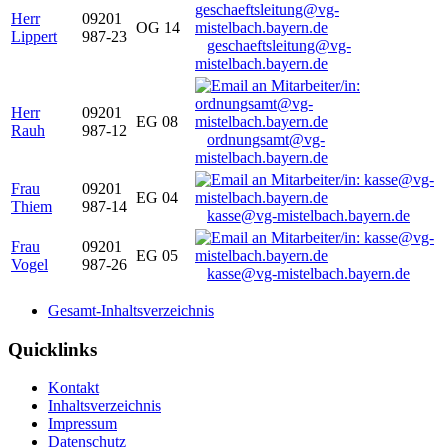
Herr
09201
OG 14
Lippert
987-23
geschaeftsleitung@vg-
mistelbach.bayern.de
Herr
09201
EG 08
Rauh
987-12
ordnungsamt@vg-
mistelbach.bayern.de
Frau
09201
EG 04
Thiem
987-14
kasse@vg-mistelbach.bayern.de
Frau
09201
EG 05
Vogel
987-26
kasse@vg-mistelbach.bayern.de
Gesamt-Inhaltsverzeichnis
Quicklinks
Kontakt
Inhaltsverzeichnis
Impressum
Datenschutz