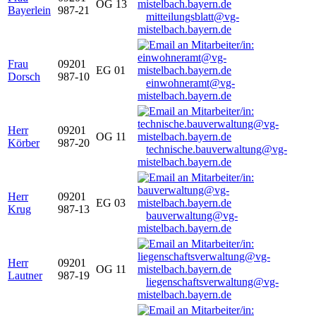
OG 13
Bayerlein
987-21
mitteilungsblatt@vg-
mistelbach.bayern.de
Frau
09201
EG 01
Dorsch
987-10
einwohneramt@vg-
mistelbach.bayern.de
Herr
09201
OG 11
Körber
987-20
technische.bauverwaltung@vg-
mistelbach.bayern.de
Herr
09201
EG 03
Krug
987-13
bauverwaltung@vg-
mistelbach.bayern.de
Herr
09201
OG 11
Lautner
987-19
liegenschaftsverwaltung@vg-
mistelbach.bayern.de