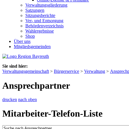
Verwaltungsgliederung
Satzungen
Sitzungsberichte
Ver- und Entsorgung
Behördenverzeichnis
Wahlergebnisse
Shop
Über uns
Mitgliedsgemeinden
Sie sind hier:
Verwaltungsgemeinschaft
>
Bürgerservice
>
Verwaltung
>
Ansprechp
Ansprechpartner
drucken
nach oben
Mitarbeiter-Telefon-Liste