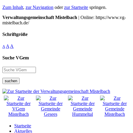
Zum Inhalt
,
zur Navigation
oder
zur Startseite
springen.
Verwaltungsgemeinschaft Mistelbach
| Online: https://www.vg-
mistelbach.de/
Schriftgröße
A
A
A
Suche VGem
suchen
Startseite
Aktuelles