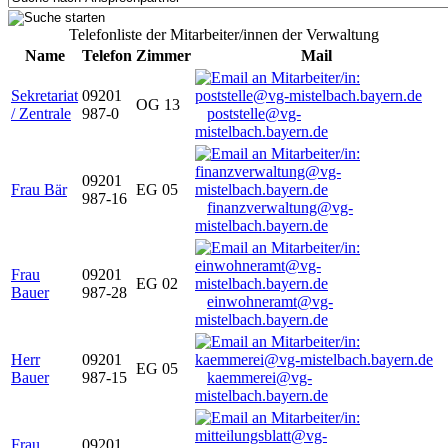
Telefonliste der Mitarbeiter/innen der Verwaltung
Name
Telefon
Zimmer
Mail
Sekretariat
09201
OG 13
/ Zentrale
987-0
poststelle@vg-
mistelbach.bayern.de
09201
Frau Bär
EG 05
987-16
finanzverwaltung@vg-
mistelbach.bayern.de
Frau
09201
EG 02
Bauer
987-28
einwohneramt@vg-
mistelbach.bayern.de
Herr
09201
EG 05
Bauer
987-15
kaemmerei@vg-
mistelbach.bayern.de
Frau
09201