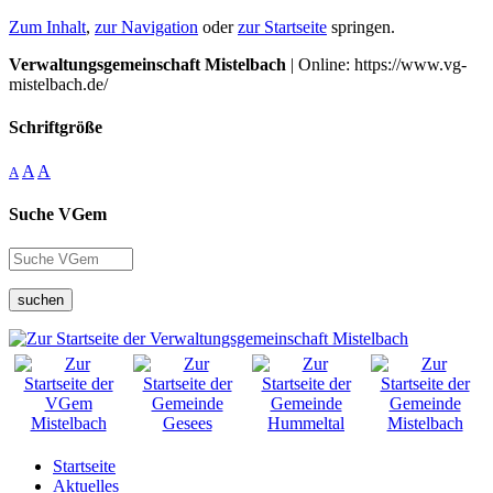
Zum Inhalt
,
zur Navigation
oder
zur Startseite
springen.
Verwaltungsgemeinschaft Mistelbach
| Online: https://www.vg-
mistelbach.de/
Schriftgröße
A
A
A
Suche VGem
suchen
Startseite
Aktuelles