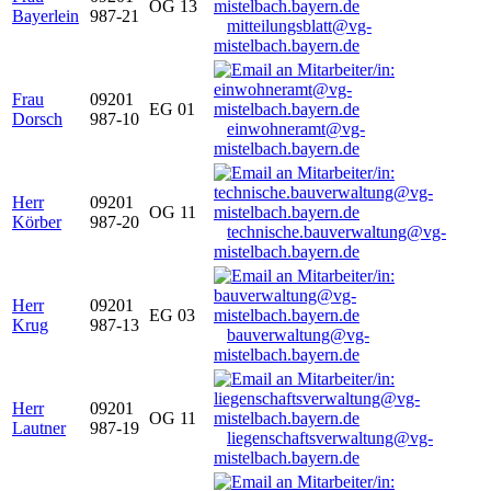
OG 13
Bayerlein
987-21
mitteilungsblatt@vg-
mistelbach.bayern.de
Frau
09201
EG 01
Dorsch
987-10
einwohneramt@vg-
mistelbach.bayern.de
Herr
09201
OG 11
Körber
987-20
technische.bauverwaltung@vg-
mistelbach.bayern.de
Herr
09201
EG 03
Krug
987-13
bauverwaltung@vg-
mistelbach.bayern.de
Herr
09201
OG 11
Lautner
987-19
liegenschaftsverwaltung@vg-
mistelbach.bayern.de