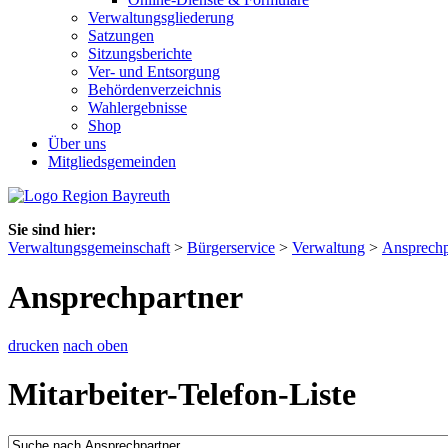
Verwaltungsgliederung
Satzungen
Sitzungsberichte
Ver- und Entsorgung
Behördenverzeichnis
Wahlergebnisse
Shop
Über uns
Mitgliedsgemeinden
Sie sind hier:
Verwaltungsgemeinschaft
>
Bürgerservice
>
Verwaltung
>
Ansprechp
Ansprechpartner
drucken
nach oben
Mitarbeiter-Telefon-Liste