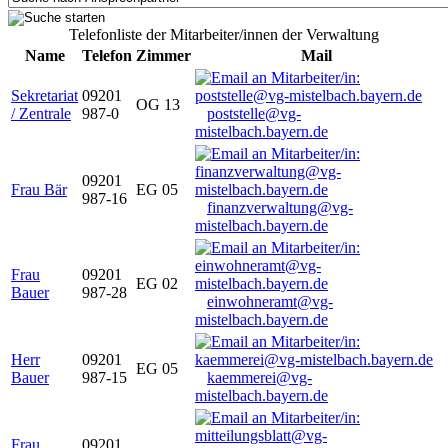
Telefonliste der Mitarbeiter/innen der Verwaltung
Name
Telefon
Zimmer
Mail
Sekretariat
09201
OG 13
/ Zentrale
987-0
poststelle@vg-
mistelbach.bayern.de
09201
Frau Bär
EG 05
987-16
finanzverwaltung@vg-
mistelbach.bayern.de
Frau
09201
EG 02
Bauer
987-28
einwohneramt@vg-
mistelbach.bayern.de
Herr
09201
EG 05
Bauer
987-15
kaemmerei@vg-
mistelbach.bayern.de
Frau
09201