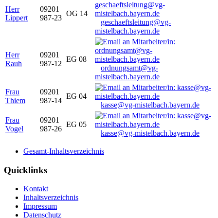
Herr
09201
OG 14
Lippert
987-23
geschaeftsleitung@vg-
mistelbach.bayern.de
Herr
09201
EG 08
Rauh
987-12
ordnungsamt@vg-
mistelbach.bayern.de
Frau
09201
EG 04
Thiem
987-14
kasse@vg-mistelbach.bayern.de
Frau
09201
EG 05
Vogel
987-26
kasse@vg-mistelbach.bayern.de
Gesamt-Inhaltsverzeichnis
Quicklinks
Kontakt
Inhaltsverzeichnis
Impressum
Datenschutz