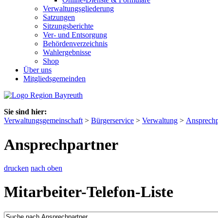
Verwaltungsgliederung
Satzungen
Sitzungsberichte
Ver- und Entsorgung
Behördenverzeichnis
Wahlergebnisse
Shop
Über uns
Mitgliedsgemeinden
Sie sind hier:
Verwaltungsgemeinschaft
>
Bürgerservice
>
Verwaltung
>
Ansprechp
Ansprechpartner
drucken
nach oben
Mitarbeiter-Telefon-Liste