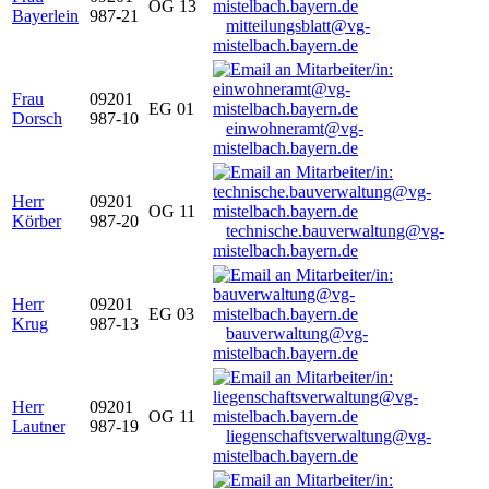
OG 13
Bayerlein
987-21
mitteilungsblatt@vg-
mistelbach.bayern.de
Frau
09201
EG 01
Dorsch
987-10
einwohneramt@vg-
mistelbach.bayern.de
Herr
09201
OG 11
Körber
987-20
technische.bauverwaltung@vg-
mistelbach.bayern.de
Herr
09201
EG 03
Krug
987-13
bauverwaltung@vg-
mistelbach.bayern.de
Herr
09201
OG 11
Lautner
987-19
liegenschaftsverwaltung@vg-
mistelbach.bayern.de