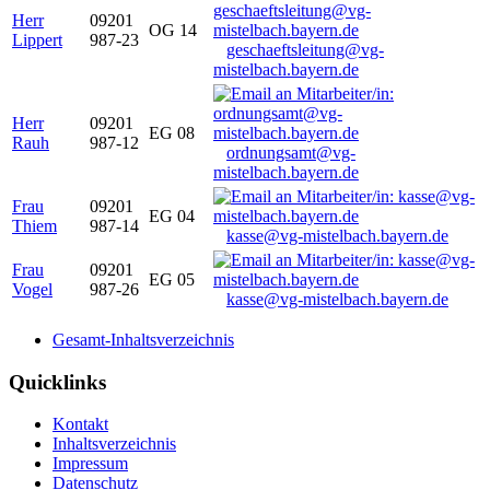
Herr
09201
OG 14
Lippert
987-23
geschaeftsleitung@vg-
mistelbach.bayern.de
Herr
09201
EG 08
Rauh
987-12
ordnungsamt@vg-
mistelbach.bayern.de
Frau
09201
EG 04
Thiem
987-14
kasse@vg-mistelbach.bayern.de
Frau
09201
EG 05
Vogel
987-26
kasse@vg-mistelbach.bayern.de
Gesamt-Inhaltsverzeichnis
Quicklinks
Kontakt
Inhaltsverzeichnis
Impressum
Datenschutz