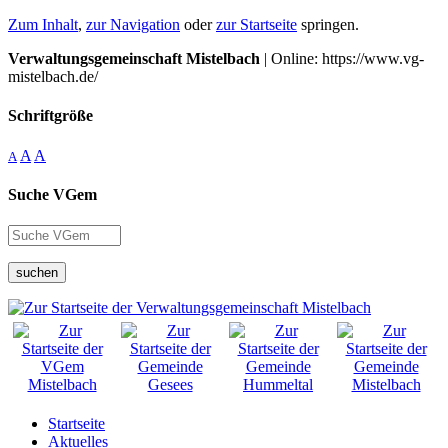
Zum Inhalt
,
zur Navigation
oder
zur Startseite
springen.
Verwaltungsgemeinschaft Mistelbach
| Online: https://www.vg-
mistelbach.de/
Schriftgröße
A
A
A
Suche VGem
suchen
Startseite
Aktuelles