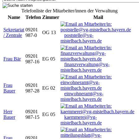
Telefonliste der Mitarbeiter/innen der Verwaltung
Name
Telefon
Zimmer
Mail
Sekretariat
09201
OG 13
/ Zentrale
987-0
poststelle@vg-
mistelbach.bayern.de
09201
Frau Bär
EG 05
987-16
finanzverwaltung@vg-
mistelbach.bayern.de
Frau
09201
EG 02
Bauer
987-28
einwohneramt@vg-
mistelbach.bayern.de
Herr
09201
EG 05
Bauer
987-15
kaemmerei@vg-
mistelbach.bayern.de
Frau
09201