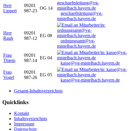
Herr
09201
OG 14
Lippert
987-23
geschaeftsleitung@vg-
mistelbach.bayern.de
Herr
09201
EG 08
Rauh
987-12
ordnungsamt@vg-
mistelbach.bayern.de
Frau
09201
EG 04
Thiem
987-14
kasse@vg-mistelbach.bayern.de
Frau
09201
EG 05
Vogel
987-26
kasse@vg-mistelbach.bayern.de
Gesamt-Inhaltsverzeichnis
Quicklinks
Kontakt
Inhaltsverzeichnis
Impressum
Datenschutz