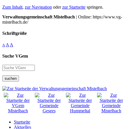
Zum Inhalt
,
zur Navigation
oder
zur Startseite
springen.
Verwaltungsgemeinschaft Mistelbach
| Online: https://www.vg-
mistelbach.de/
Schriftgröße
A
A
A
Suche VGem
suchen
Startseite
Aktuelles