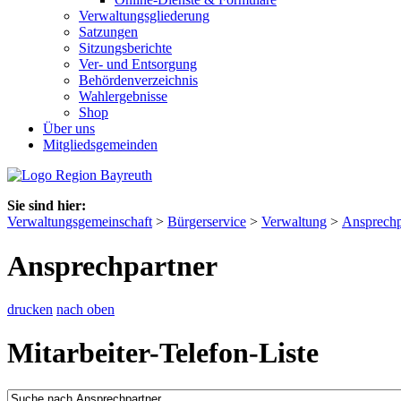
Verwaltungsgliederung
Satzungen
Sitzungsberichte
Ver- und Entsorgung
Behördenverzeichnis
Wahlergebnisse
Shop
Über uns
Mitgliedsgemeinden
Sie sind hier:
Verwaltungsgemeinschaft
>
Bürgerservice
>
Verwaltung
>
Ansprechp
Ansprechpartner
drucken
nach oben
Mitarbeiter-Telefon-Liste