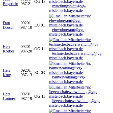
OG 13
Bayerlein
987-21
mitteilungsblatt@vg-
mistelbach.bayern.de
Frau
09201
EG 01
Dorsch
987-10
einwohneramt@vg-
mistelbach.bayern.de
Herr
09201
OG 11
Körber
987-20
technische.bauverwaltung@vg-
mistelbach.bayern.de
Herr
09201
EG 03
Krug
987-13
bauverwaltung@vg-
mistelbach.bayern.de
Herr
09201
OG 11
Lautner
987-19
liegenschaftsverwaltung@vg-
mistelbach.bayern.de