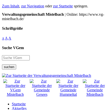
Zum Inhalt
,
zur Navigation
oder
zur Startseite
springen.
Verwaltungsgemeinschaft Mistelbach
| Online: https://www.vg-
mistelbach.de/
Schriftgröße
A
A
A
Suche VGem
suchen
Startseite
Aktuelles