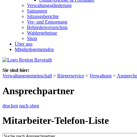
Verwaltungsgliederung
Satzungen
Sitzungsberichte
Ver- und Entsorgung
Behördenverzeichnis
Wahlergebnisse
Shop
Über uns
Mitgliedsgemeinden
Sie sind hier:
Verwaltungsgemeinschaft
>
Bürgerservice
>
Verwaltung
>
Ansprechp
Ansprechpartner
drucken
nach oben
Mitarbeiter-Telefon-Liste