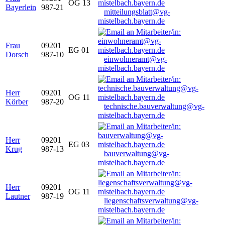
OG 13
Bayerlein
987-21
mitteilungsblatt@vg-
mistelbach.bayern.de
Frau
09201
EG 01
Dorsch
987-10
einwohneramt@vg-
mistelbach.bayern.de
Herr
09201
OG 11
Körber
987-20
technische.bauverwaltung@vg-
mistelbach.bayern.de
Herr
09201
EG 03
Krug
987-13
bauverwaltung@vg-
mistelbach.bayern.de
Herr
09201
OG 11
Lautner
987-19
liegenschaftsverwaltung@vg-
mistelbach.bayern.de