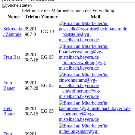
Telefonliste der Mitarbeiter/innen der Verwaltung
Name
Telefon
Zimmer
Mail
Sekretariat
09201
OG 13
/ Zentrale
987-0
poststelle@vg-
mistelbach.bayern.de
09201
Frau Bär
EG 05
987-16
finanzverwaltung@vg-
mistelbach.bayern.de
Frau
09201
EG 02
Bauer
987-28
einwohneramt@vg-
mistelbach.bayern.de
Herr
09201
EG 05
Bauer
987-15
kaemmerei@vg-
mistelbach.bayern.de
Frau
09201