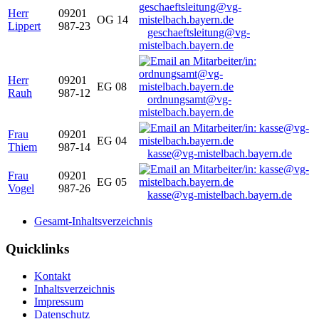
Herr
09201
OG 14
Lippert
987-23
geschaeftsleitung@vg-
mistelbach.bayern.de
Herr
09201
EG 08
Rauh
987-12
ordnungsamt@vg-
mistelbach.bayern.de
Frau
09201
EG 04
Thiem
987-14
kasse@vg-mistelbach.bayern.de
Frau
09201
EG 05
Vogel
987-26
kasse@vg-mistelbach.bayern.de
Gesamt-Inhaltsverzeichnis
Quicklinks
Kontakt
Inhaltsverzeichnis
Impressum
Datenschutz