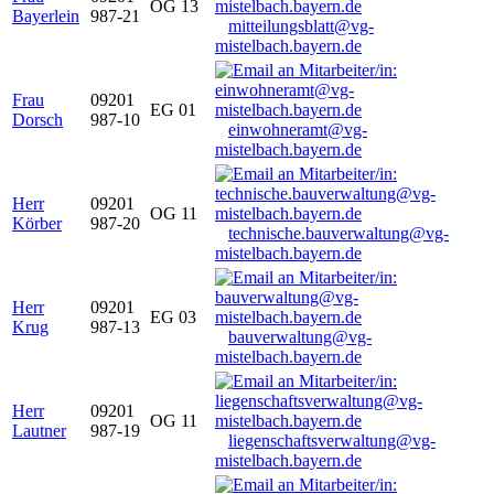
OG 13
Bayerlein
987-21
mitteilungsblatt@vg-
mistelbach.bayern.de
Frau
09201
EG 01
Dorsch
987-10
einwohneramt@vg-
mistelbach.bayern.de
Herr
09201
OG 11
Körber
987-20
technische.bauverwaltung@vg-
mistelbach.bayern.de
Herr
09201
EG 03
Krug
987-13
bauverwaltung@vg-
mistelbach.bayern.de
Herr
09201
OG 11
Lautner
987-19
liegenschaftsverwaltung@vg-
mistelbach.bayern.de