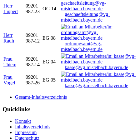
Herr
09201
OG 14
Lippert
987-23
geschaeftsleitung@vg-
mistelbach.bayern.de
Herr
09201
EG 08
Rauh
987-12
ordnungsamt@vg-
mistelbach.bayern.de
Frau
09201
EG 04
Thiem
987-14
kasse@vg-mistelbach.bayern.de
Frau
09201
EG 05
Vogel
987-26
kasse@vg-mistelbach.bayern.de
Gesamt-Inhaltsverzeichnis
Quicklinks
Kontakt
Inhaltsverzeichnis
Impressum
Datenschutz