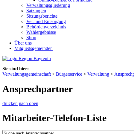
Verwaltungsgliederung
Satzungen
Sitzungsberichte
Ver- und Entsorgung
Behördenverzeichnis
Wahlergebnisse
Shop
Über uns
Mitgliedsgemeinden
Sie sind hier:
Verwaltungsgemeinschaft
>
Bürgerservice
>
Verwaltung
>
Ansprechp
Ansprechpartner
drucken
nach oben
Mitarbeiter-Telefon-Liste