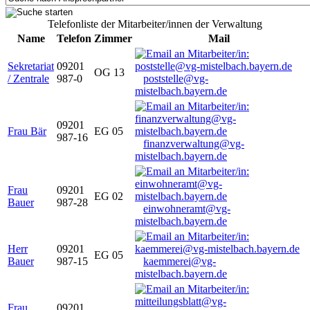
Telefonliste der Mitarbeiter/innen der Verwaltung
Name
Telefon
Zimmer
Mail
Sekretariat
09201
OG 13
/ Zentrale
987-0
poststelle@vg-
mistelbach.bayern.de
09201
Frau Bär
EG 05
987-16
finanzverwaltung@vg-
mistelbach.bayern.de
Frau
09201
EG 02
Bauer
987-28
einwohneramt@vg-
mistelbach.bayern.de
Herr
09201
EG 05
Bauer
987-15
kaemmerei@vg-
mistelbach.bayern.de
Frau
09201