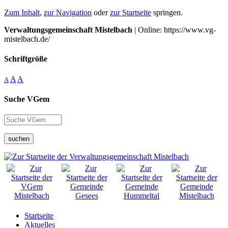
Zum Inhalt
,
zur Navigation
oder
zur Startseite
springen.
Verwaltungsgemeinschaft Mistelbach
| Online: https://www.vg-
mistelbach.de/
Schriftgröße
A
A
A
Suche VGem
suchen
Startseite
Aktuelles