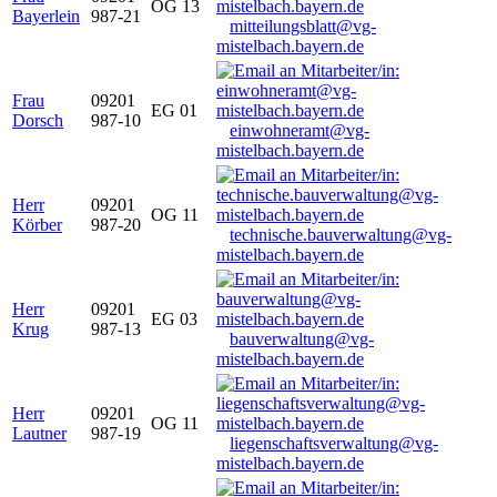
OG 13
Bayerlein
987-21
mitteilungsblatt@vg-
mistelbach.bayern.de
Frau
09201
EG 01
Dorsch
987-10
einwohneramt@vg-
mistelbach.bayern.de
Herr
09201
OG 11
Körber
987-20
technische.bauverwaltung@vg-
mistelbach.bayern.de
Herr
09201
EG 03
Krug
987-13
bauverwaltung@vg-
mistelbach.bayern.de
Herr
09201
OG 11
Lautner
987-19
liegenschaftsverwaltung@vg-
mistelbach.bayern.de