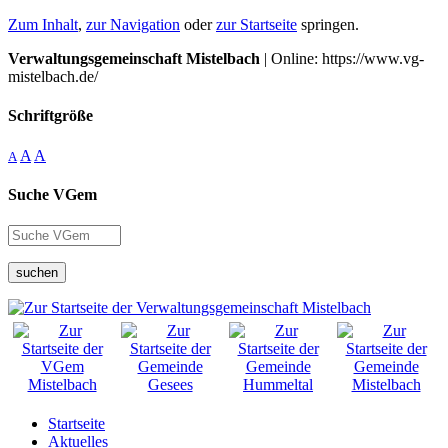
Zum Inhalt
,
zur Navigation
oder
zur Startseite
springen.
Verwaltungsgemeinschaft Mistelbach
| Online: https://www.vg-
mistelbach.de/
Schriftgröße
A
A
A
Suche VGem
suchen
Startseite
Aktuelles