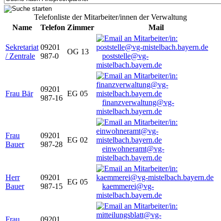
Telefonliste der Mitarbeiter/innen der Verwaltung
Name
Telefon
Zimmer
Mail
Sekretariat
09201
OG 13
/ Zentrale
987-0
poststelle@vg-
mistelbach.bayern.de
09201
Frau Bär
EG 05
987-16
finanzverwaltung@vg-
mistelbach.bayern.de
Frau
09201
EG 02
Bauer
987-28
einwohneramt@vg-
mistelbach.bayern.de
Herr
09201
EG 05
Bauer
987-15
kaemmerei@vg-
mistelbach.bayern.de
Frau
09201