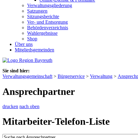
Verwaltungsgliederung
Satzungen
Sitzungsberichte
Ver- und Entsorgung
Behördenverzeichnis
Wahlergebnisse
Shop
Über uns
Mitgliedsgemeinden
Sie sind hier:
Verwaltungsgemeinschaft
>
Bürgerservice
>
Verwaltung
>
Ansprechp
Ansprechpartner
drucken
nach oben
Mitarbeiter-Telefon-Liste