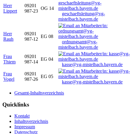
Herr
09201
OG 14
Lippert
987-23
geschaeftsleitung@vg-
mistelbach.bayern.de
Herr
09201
EG 08
Rauh
987-12
ordnungsamt@vg-
mistelbach.bayern.de
Frau
09201
EG 04
Thiem
987-14
kasse@vg-mistelbach.bayern.de
Frau
09201
EG 05
Vogel
987-26
kasse@vg-mistelbach.bayern.de
Gesamt-Inhaltsverzeichnis
Quicklinks
Kontakt
Inhaltsverzeichnis
Impressum
Datenschutz