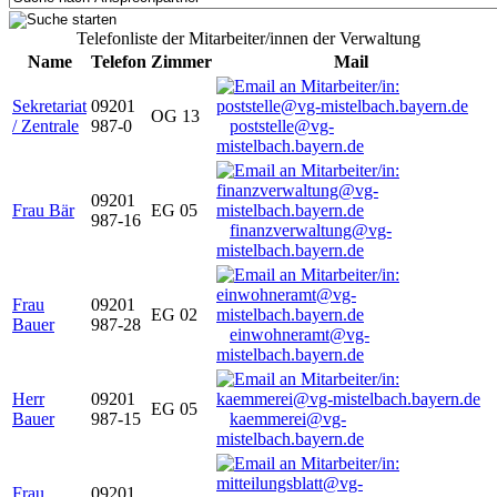
Telefonliste der Mitarbeiter/innen der Verwaltung
Name
Telefon
Zimmer
Mail
Sekretariat
09201
OG 13
/ Zentrale
987-0
poststelle@vg-
mistelbach.bayern.de
09201
Frau Bär
EG 05
987-16
finanzverwaltung@vg-
mistelbach.bayern.de
Frau
09201
EG 02
Bauer
987-28
einwohneramt@vg-
mistelbach.bayern.de
Herr
09201
EG 05
Bauer
987-15
kaemmerei@vg-
mistelbach.bayern.de
Frau
09201