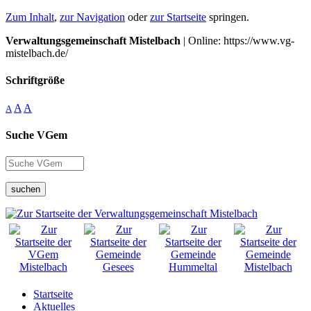
Zum Inhalt
,
zur Navigation
oder
zur Startseite
springen.
Verwaltungsgemeinschaft Mistelbach
| Online: https://www.vg-
mistelbach.de/
Schriftgröße
A
A
A
Suche VGem
suchen
Startseite
Aktuelles