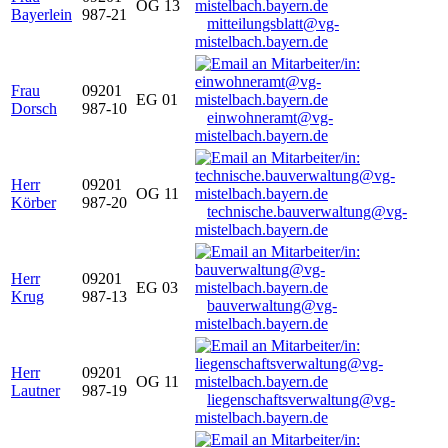
OG 13
Bayerlein
987-21
mitteilungsblatt@vg-
mistelbach.bayern.de
Frau
09201
EG 01
Dorsch
987-10
einwohneramt@vg-
mistelbach.bayern.de
Herr
09201
OG 11
Körber
987-20
technische.bauverwaltung@vg-
mistelbach.bayern.de
Herr
09201
EG 03
Krug
987-13
bauverwaltung@vg-
mistelbach.bayern.de
Herr
09201
OG 11
Lautner
987-19
liegenschaftsverwaltung@vg-
mistelbach.bayern.de