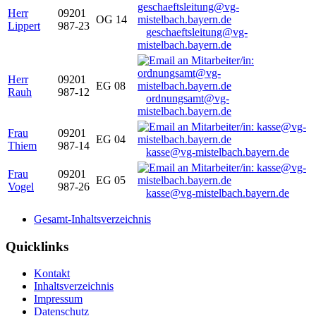
Herr
09201
OG 14
Lippert
987-23
geschaeftsleitung@vg-
mistelbach.bayern.de
Herr
09201
EG 08
Rauh
987-12
ordnungsamt@vg-
mistelbach.bayern.de
Frau
09201
EG 04
Thiem
987-14
kasse@vg-mistelbach.bayern.de
Frau
09201
EG 05
Vogel
987-26
kasse@vg-mistelbach.bayern.de
Gesamt-Inhaltsverzeichnis
Quicklinks
Kontakt
Inhaltsverzeichnis
Impressum
Datenschutz