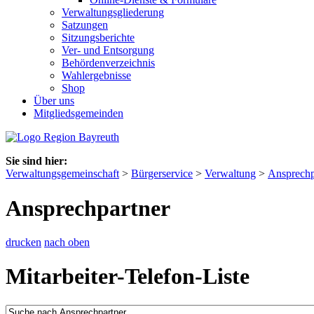
Verwaltungsgliederung
Satzungen
Sitzungsberichte
Ver- und Entsorgung
Behördenverzeichnis
Wahlergebnisse
Shop
Über uns
Mitgliedsgemeinden
Sie sind hier:
Verwaltungsgemeinschaft
>
Bürgerservice
>
Verwaltung
>
Ansprechp
Ansprechpartner
drucken
nach oben
Mitarbeiter-Telefon-Liste