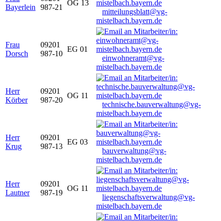
OG 13
Bayerlein
987-21
mitteilungsblatt@vg-
mistelbach.bayern.de
Frau
09201
EG 01
Dorsch
987-10
einwohneramt@vg-
mistelbach.bayern.de
Herr
09201
OG 11
Körber
987-20
technische.bauverwaltung@vg-
mistelbach.bayern.de
Herr
09201
EG 03
Krug
987-13
bauverwaltung@vg-
mistelbach.bayern.de
Herr
09201
OG 11
Lautner
987-19
liegenschaftsverwaltung@vg-
mistelbach.bayern.de