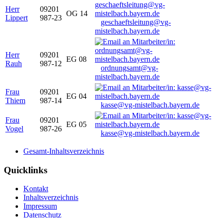
Herr
09201
OG 14
Lippert
987-23
geschaeftsleitung@vg-
mistelbach.bayern.de
Herr
09201
EG 08
Rauh
987-12
ordnungsamt@vg-
mistelbach.bayern.de
Frau
09201
EG 04
Thiem
987-14
kasse@vg-mistelbach.bayern.de
Frau
09201
EG 05
Vogel
987-26
kasse@vg-mistelbach.bayern.de
Gesamt-Inhaltsverzeichnis
Quicklinks
Kontakt
Inhaltsverzeichnis
Impressum
Datenschutz