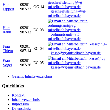
Herr
09201
OG 14
Lippert
987-23
geschaeftsleitung@vg-
mistelbach.bayern.de
Herr
09201
EG 08
Rauh
987-12
ordnungsamt@vg-
mistelbach.bayern.de
Frau
09201
EG 04
Thiem
987-14
kasse@vg-mistelbach.bayern.de
Frau
09201
EG 05
Vogel
987-26
kasse@vg-mistelbach.bayern.de
Gesamt-Inhaltsverzeichnis
Quicklinks
Kontakt
Inhaltsverzeichnis
Impressum
Datenschutz