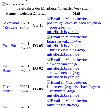
Telefonliste der Mitarbeiter/innen der Verwaltung
Name
Telefon
Zimmer
Mail
Sekretariat
09201
OG 13
/ Zentrale
987-0
poststelle@vg-
mistelbach.bayern.de
09201
Frau Bär
EG 05
987-16
finanzverwaltung@vg-
mistelbach.bayern.de
Frau
09201
EG 02
Bauer
987-28
einwohneramt@vg-
mistelbach.bayern.de
Herr
09201
EG 05
Bauer
987-15
kaemmerei@vg-
mistelbach.bayern.de
Frau
09201