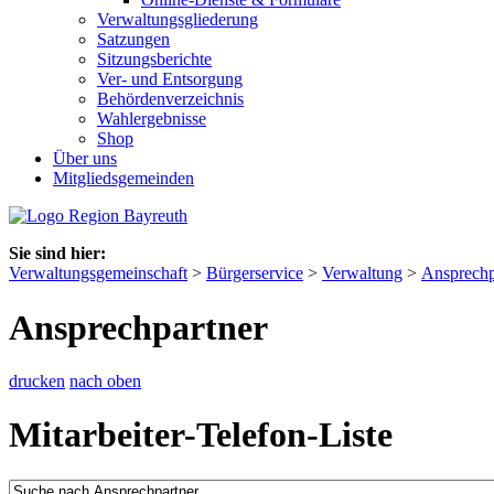
Verwaltungsgliederung
Satzungen
Sitzungsberichte
Ver- und Entsorgung
Behördenverzeichnis
Wahlergebnisse
Shop
Über uns
Mitgliedsgemeinden
Sie sind hier:
Verwaltungsgemeinschaft
>
Bürgerservice
>
Verwaltung
>
Ansprechp
Ansprechpartner
drucken
nach oben
Mitarbeiter-Telefon-Liste