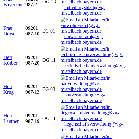
OG 13
Bayerlein
987-21
mitteilungsblatt@vg-
mistelbach.bayern.de
Frau
09201
EG 01
Dorsch
987-10
einwohneramt@vg-
mistelbach.bayern.de
Herr
09201
OG 11
Körber
987-20
technische.bauverwaltung@vg-
mistelbach.bayern.de
Herr
09201
EG 03
Krug
987-13
bauverwaltung@vg-
mistelbach.bayern.de
Herr
09201
OG 11
Lautner
987-19
liegenschaftsverwaltung@vg-
mistelbach.bayern.de