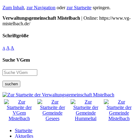
Zum Inhalt
,
zur Navigation
oder
zur Startseite
springen.
Verwaltungsgemeinschaft Mistelbach
| Online: https://www.vg-
mistelbach.de/
Schriftgröße
A
A
A
Suche VGem
suchen
Startseite
Aktuelles