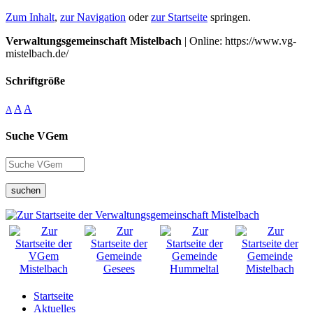
Zum Inhalt
,
zur Navigation
oder
zur Startseite
springen.
Verwaltungsgemeinschaft Mistelbach
| Online: https://www.vg-
mistelbach.de/
Schriftgröße
A
A
A
Suche VGem
suchen
Startseite
Aktuelles