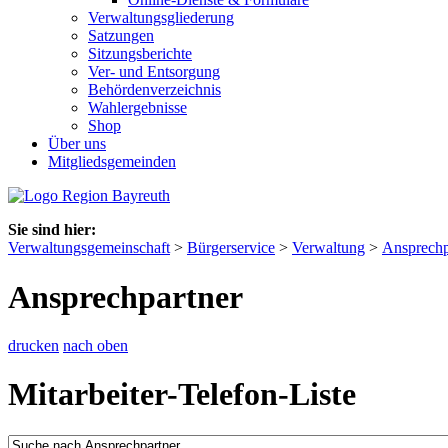
Verwaltungsgliederung
Satzungen
Sitzungsberichte
Ver- und Entsorgung
Behördenverzeichnis
Wahlergebnisse
Shop
Über uns
Mitgliedsgemeinden
Sie sind hier:
Verwaltungsgemeinschaft
>
Bürgerservice
>
Verwaltung
>
Ansprechp
Ansprechpartner
drucken
nach oben
Mitarbeiter-Telefon-Liste