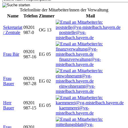
Telefonliste der Mitarbeiter/innen der Verwaltung
Name
Telefon
Zimmer
Mail
Sekretariat
09201
OG 13
/ Zentrale
987-0
poststelle@vg-
mistelbach.bayern.de
09201
Frau Bär
EG 05
987-16
finanzverwaltung@vg-
mistelbach.bayern.de
Frau
09201
EG 02
Bauer
987-28
einwohneramt@vg-
mistelbach.bayern.de
Herr
09201
EG 05
Bauer
987-15
kaemmerei@vg-
mistelbach.bayern.de
Frau
09201