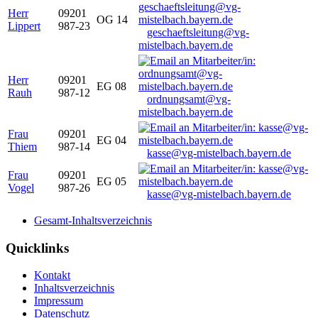
Herr
09201
OG 14
Lippert
987-23
geschaeftsleitung@vg-
mistelbach.bayern.de
Herr
09201
EG 08
Rauh
987-12
ordnungsamt@vg-
mistelbach.bayern.de
Frau
09201
EG 04
Thiem
987-14
kasse@vg-mistelbach.bayern.de
Frau
09201
EG 05
Vogel
987-26
kasse@vg-mistelbach.bayern.de
Gesamt-Inhaltsverzeichnis
Quicklinks
Kontakt
Inhaltsverzeichnis
Impressum
Datenschutz