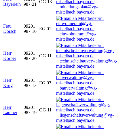
OG 13
Bayerlein
987-21
mitteilungsblatt@vg-
mistelbach.bayern.de
Frau
09201
EG 01
Dorsch
987-10
einwohneramt@vg-
mistelbach.bayern.de
Herr
09201
OG 11
Körber
987-20
technische.bauverwaltung@vg-
mistelbach.bayern.de
Herr
09201
EG 03
Krug
987-13
bauverwaltung@vg-
mistelbach.bayern.de
Herr
09201
OG 11
Lautner
987-19
liegenschaftsverwaltung@vg-
mistelbach.bayern.de