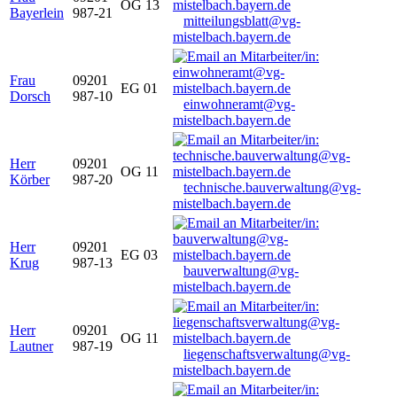
OG 13
Bayerlein
987-21
mitteilungsblatt@vg-
mistelbach.bayern.de
Frau
09201
EG 01
Dorsch
987-10
einwohneramt@vg-
mistelbach.bayern.de
Herr
09201
OG 11
Körber
987-20
technische.bauverwaltung@vg-
mistelbach.bayern.de
Herr
09201
EG 03
Krug
987-13
bauverwaltung@vg-
mistelbach.bayern.de
Herr
09201
OG 11
Lautner
987-19
liegenschaftsverwaltung@vg-
mistelbach.bayern.de