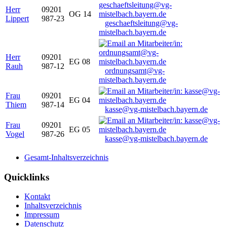
Herr
09201
OG 14
Lippert
987-23
geschaeftsleitung@vg-
mistelbach.bayern.de
Herr
09201
EG 08
Rauh
987-12
ordnungsamt@vg-
mistelbach.bayern.de
Frau
09201
EG 04
Thiem
987-14
kasse@vg-mistelbach.bayern.de
Frau
09201
EG 05
Vogel
987-26
kasse@vg-mistelbach.bayern.de
Gesamt-Inhaltsverzeichnis
Quicklinks
Kontakt
Inhaltsverzeichnis
Impressum
Datenschutz