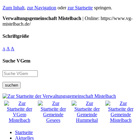
Zum Inhalt
,
zur Navigation
oder
zur Startseite
springen.
Verwaltungsgemeinschaft Mistelbach
| Online: https://www.vg-
mistelbach.de/
Schriftgröße
A
A
A
Suche VGem
suchen
Startseite
Aktuelles