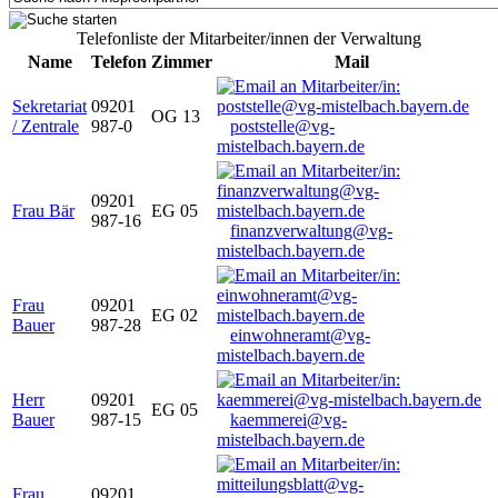
Telefonliste der Mitarbeiter/innen der Verwaltung
Name
Telefon
Zimmer
Mail
Sekretariat
09201
OG 13
/ Zentrale
987-0
poststelle@vg-
mistelbach.bayern.de
09201
Frau Bär
EG 05
987-16
finanzverwaltung@vg-
mistelbach.bayern.de
Frau
09201
EG 02
Bauer
987-28
einwohneramt@vg-
mistelbach.bayern.de
Herr
09201
EG 05
Bauer
987-15
kaemmerei@vg-
mistelbach.bayern.de
Frau
09201