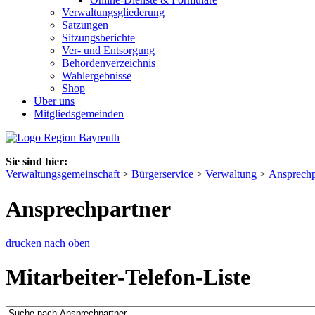
Verwaltungsgliederung
Satzungen
Sitzungsberichte
Ver- und Entsorgung
Behördenverzeichnis
Wahlergebnisse
Shop
Über uns
Mitgliedsgemeinden
Sie sind hier:
Verwaltungsgemeinschaft
>
Bürgerservice
>
Verwaltung
>
Ansprechp
Ansprechpartner
drucken
nach oben
Mitarbeiter-Telefon-Liste