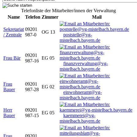
Telefonliste der Mitarbeiter/innen der Verwaltung
Name
Telefon
Zimmer
Mail
Sekretariat
09201
OG 13
/ Zentrale
987-0
poststelle@vg-
mistelbach.bayern.de
09201
Frau Bär
EG 05
987-16
finanzverwaltung@vg-
mistelbach.bayern.de
Frau
09201
EG 02
Bauer
987-28
einwohneramt@vg-
mistelbach.bayern.de
Herr
09201
EG 05
Bauer
987-15
kaemmerei@vg-
mistelbach.bayern.de
Frau
09201