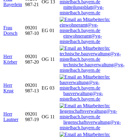
OG 13
Bayerlein
987-21
mitteilungsblatt@vg-
mistelbach.bayern.de
Frau
09201
EG 01
Dorsch
987-10
einwohneramt@vg-
mistelbach.bayern.de
Herr
09201
OG 11
Körber
987-20
technische.bauverwaltung@vg-
mistelbach.bayern.de
Herr
09201
EG 03
Krug
987-13
bauverwaltung@vg-
mistelbach.bayern.de
Herr
09201
OG 11
Lautner
987-19
liegenschaftsverwaltung@vg-
mistelbach.bayern.de