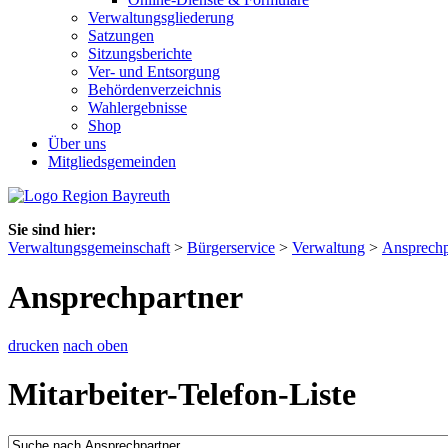
Verwaltungsgliederung
Satzungen
Sitzungsberichte
Ver- und Entsorgung
Behördenverzeichnis
Wahlergebnisse
Shop
Über uns
Mitgliedsgemeinden
Sie sind hier:
Verwaltungsgemeinschaft
>
Bürgerservice
>
Verwaltung
>
Ansprechp
Ansprechpartner
drucken
nach oben
Mitarbeiter-Telefon-Liste