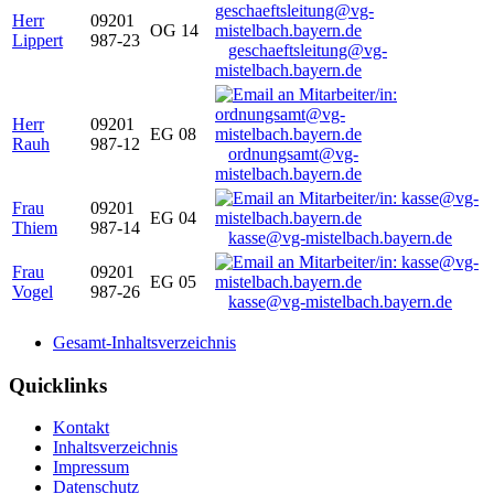
Herr
09201
OG 14
Lippert
987-23
geschaeftsleitung@vg-
mistelbach.bayern.de
Herr
09201
EG 08
Rauh
987-12
ordnungsamt@vg-
mistelbach.bayern.de
Frau
09201
EG 04
Thiem
987-14
kasse@vg-mistelbach.bayern.de
Frau
09201
EG 05
Vogel
987-26
kasse@vg-mistelbach.bayern.de
Gesamt-Inhaltsverzeichnis
Quicklinks
Kontakt
Inhaltsverzeichnis
Impressum
Datenschutz