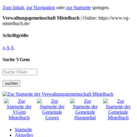
Zum Inhalt
,
zur Navigation
oder
zur Startseite
springen.
Verwaltungsgemeinschaft Mistelbach
| Online: https://www.vg-
mistelbach.de/
Schriftgröße
A
A
A
Suche VGem
suchen
Startseite
Aktuelles