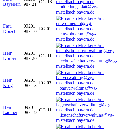
OG 13
Bayerlein
987-21
mitteilungsblatt@vg-
mistelbach.bayern.de
Frau
09201
EG 01
Dorsch
987-10
einwohneramt@vg-
mistelbach.bayern.de
Herr
09201
OG 11
Körber
987-20
technische.bauverwaltung@vg-
mistelbach.bayern.de
Herr
09201
EG 03
Krug
987-13
bauverwaltung@vg-
mistelbach.bayern.de
Herr
09201
OG 11
Lautner
987-19
liegenschaftsverwaltung@vg-
mistelbach.bayern.de