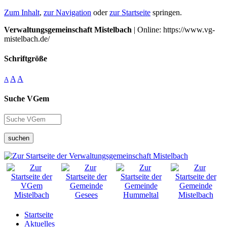
Zum Inhalt
,
zur Navigation
oder
zur Startseite
springen.
Verwaltungsgemeinschaft Mistelbach
| Online: https://www.vg-
mistelbach.de/
Schriftgröße
A
A
A
Suche VGem
suchen
Startseite
Aktuelles