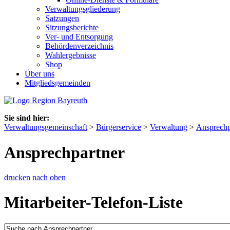
Verwaltungsgliederung
Satzungen
Sitzungsberichte
Ver- und Entsorgung
Behördenverzeichnis
Wahlergebnisse
Shop
Über uns
Mitgliedsgemeinden
Sie sind hier:
Verwaltungsgemeinschaft
>
Bürgerservice
>
Verwaltung
>
Ansprechp
Ansprechpartner
drucken
nach oben
Mitarbeiter-Telefon-Liste