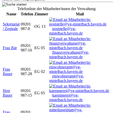
Telefonliste der Mitarbeiter/innen der Verwaltung
Name
Telefon
Zimmer
Mail
Sekretariat
09201
OG 13
/ Zentrale
987-0
poststelle@vg-
mistelbach.bayern.de
09201
Frau Bär
EG 05
987-16
finanzverwaltung@vg-
mistelbach.bayern.de
Frau
09201
EG 02
Bauer
987-28
einwohneramt@vg-
mistelbach.bayern.de
Herr
09201
EG 05
Bauer
987-15
kaemmerei@vg-
mistelbach.bayern.de
Frau
09201