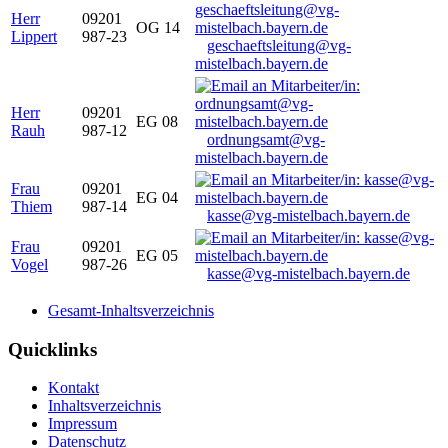
Herr
09201
OG 14
Lippert
987-23
geschaeftsleitung@vg-
mistelbach.bayern.de
Herr
09201
EG 08
Rauh
987-12
ordnungsamt@vg-
mistelbach.bayern.de
Frau
09201
EG 04
Thiem
987-14
kasse@vg-mistelbach.bayern.de
Frau
09201
EG 05
Vogel
987-26
kasse@vg-mistelbach.bayern.de
Gesamt-Inhaltsverzeichnis
Quicklinks
Kontakt
Inhaltsverzeichnis
Impressum
Datenschutz