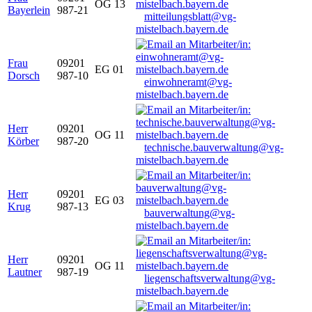
OG 13
Bayerlein
987-21
mitteilungsblatt@vg-
mistelbach.bayern.de
Frau
09201
EG 01
Dorsch
987-10
einwohneramt@vg-
mistelbach.bayern.de
Herr
09201
OG 11
Körber
987-20
technische.bauverwaltung@vg-
mistelbach.bayern.de
Herr
09201
EG 03
Krug
987-13
bauverwaltung@vg-
mistelbach.bayern.de
Herr
09201
OG 11
Lautner
987-19
liegenschaftsverwaltung@vg-
mistelbach.bayern.de