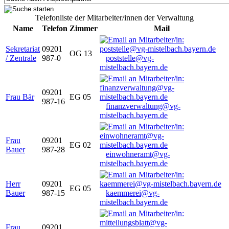
Telefonliste der Mitarbeiter/innen der Verwaltung
Name
Telefon
Zimmer
Mail
Sekretariat
09201
OG 13
/ Zentrale
987-0
poststelle@vg-
mistelbach.bayern.de
09201
Frau Bär
EG 05
987-16
finanzverwaltung@vg-
mistelbach.bayern.de
Frau
09201
EG 02
Bauer
987-28
einwohneramt@vg-
mistelbach.bayern.de
Herr
09201
EG 05
Bauer
987-15
kaemmerei@vg-
mistelbach.bayern.de
Frau
09201