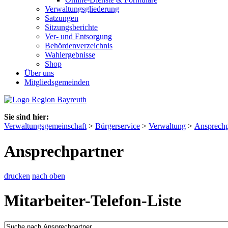
Verwaltungsgliederung
Satzungen
Sitzungsberichte
Ver- und Entsorgung
Behördenverzeichnis
Wahlergebnisse
Shop
Über uns
Mitgliedsgemeinden
Sie sind hier:
Verwaltungsgemeinschaft
>
Bürgerservice
>
Verwaltung
>
Ansprechp
Ansprechpartner
drucken
nach oben
Mitarbeiter-Telefon-Liste