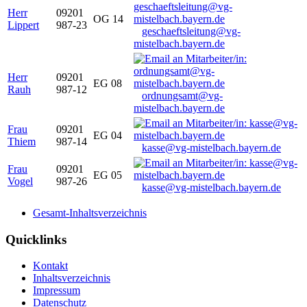
Herr
09201
OG 14
Lippert
987-23
geschaeftsleitung@vg-
mistelbach.bayern.de
Herr
09201
EG 08
Rauh
987-12
ordnungsamt@vg-
mistelbach.bayern.de
Frau
09201
EG 04
Thiem
987-14
kasse@vg-mistelbach.bayern.de
Frau
09201
EG 05
Vogel
987-26
kasse@vg-mistelbach.bayern.de
Gesamt-Inhaltsverzeichnis
Quicklinks
Kontakt
Inhaltsverzeichnis
Impressum
Datenschutz