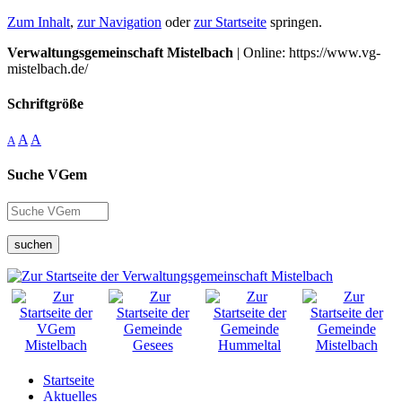
Zum Inhalt
,
zur Navigation
oder
zur Startseite
springen.
Verwaltungsgemeinschaft Mistelbach
| Online: https://www.vg-
mistelbach.de/
Schriftgröße
A
A
A
Suche VGem
suchen
Startseite
Aktuelles