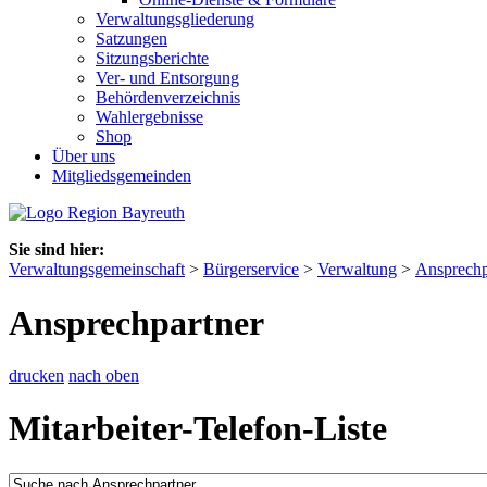
Verwaltungsgliederung
Satzungen
Sitzungsberichte
Ver- und Entsorgung
Behördenverzeichnis
Wahlergebnisse
Shop
Über uns
Mitgliedsgemeinden
Sie sind hier:
Verwaltungsgemeinschaft
>
Bürgerservice
>
Verwaltung
>
Ansprechp
Ansprechpartner
drucken
nach oben
Mitarbeiter-Telefon-Liste