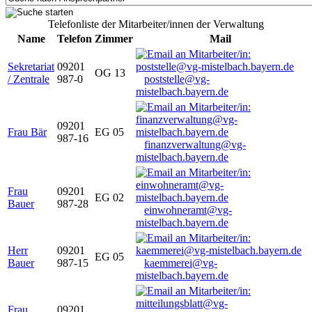
Telefonliste der Mitarbeiter/innen der Verwaltung
Name
Telefon
Zimmer
Mail
Sekretariat
09201
OG 13
/ Zentrale
987-0
poststelle@vg-
mistelbach.bayern.de
09201
Frau Bär
EG 05
987-16
finanzverwaltung@vg-
mistelbach.bayern.de
Frau
09201
EG 02
Bauer
987-28
einwohneramt@vg-
mistelbach.bayern.de
Herr
09201
EG 05
Bauer
987-15
kaemmerei@vg-
mistelbach.bayern.de
Frau
09201