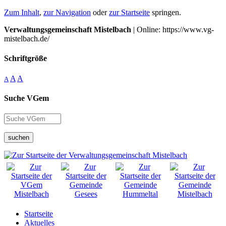
Zum Inhalt
,
zur Navigation
oder
zur Startseite
springen.
Verwaltungsgemeinschaft Mistelbach
| Online: https://www.vg-
mistelbach.de/
Schriftgröße
A
A
A
Suche VGem
suchen
Startseite
Aktuelles