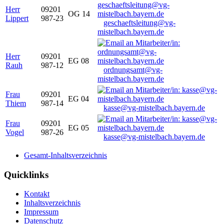
Herr
09201
OG 14
Lippert
987-23
geschaeftsleitung@vg-
mistelbach.bayern.de
Herr
09201
EG 08
Rauh
987-12
ordnungsamt@vg-
mistelbach.bayern.de
Frau
09201
EG 04
Thiem
987-14
kasse@vg-mistelbach.bayern.de
Frau
09201
EG 05
Vogel
987-26
kasse@vg-mistelbach.bayern.de
Gesamt-Inhaltsverzeichnis
Quicklinks
Kontakt
Inhaltsverzeichnis
Impressum
Datenschutz