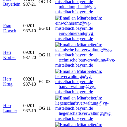
OG 13
Bayerlein
987-21
mitteilungsblatt@vg-
mistelbach.bayern.de
Frau
09201
EG 01
Dorsch
987-10
einwohneramt@vg-
mistelbach.bayern.de
Herr
09201
OG 11
Körber
987-20
technische.bauverwaltung@vg-
mistelbach.bayern.de
Herr
09201
EG 03
Krug
987-13
bauverwaltung@vg-
mistelbach.bayern.de
Herr
09201
OG 11
Lautner
987-19
liegenschaftsverwaltung@vg-
mistelbach.bayern.de