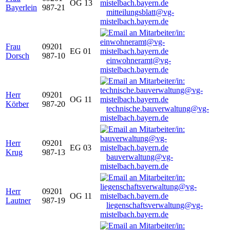
OG 13
Bayerlein
987-21
mitteilungsblatt@vg-
mistelbach.bayern.de
Frau
09201
EG 01
Dorsch
987-10
einwohneramt@vg-
mistelbach.bayern.de
Herr
09201
OG 11
Körber
987-20
technische.bauverwaltung@vg-
mistelbach.bayern.de
Herr
09201
EG 03
Krug
987-13
bauverwaltung@vg-
mistelbach.bayern.de
Herr
09201
OG 11
Lautner
987-19
liegenschaftsverwaltung@vg-
mistelbach.bayern.de