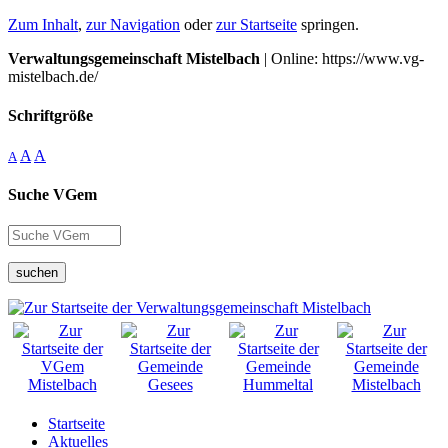
Zum Inhalt
,
zur Navigation
oder
zur Startseite
springen.
Verwaltungsgemeinschaft Mistelbach
| Online: https://www.vg-
mistelbach.de/
Schriftgröße
A
A
A
Suche VGem
suchen
Startseite
Aktuelles