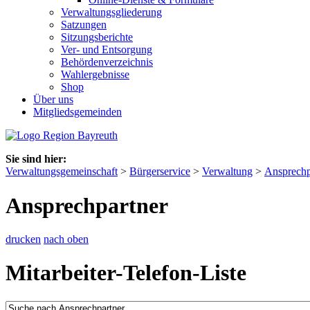
Verwaltungsgliederung
Satzungen
Sitzungsberichte
Ver- und Entsorgung
Behördenverzeichnis
Wahlergebnisse
Shop
Über uns
Mitgliedsgemeinden
Sie sind hier:
Verwaltungsgemeinschaft
>
Bürgerservice
>
Verwaltung
>
Ansprechp
Ansprechpartner
drucken
nach oben
Mitarbeiter-Telefon-Liste