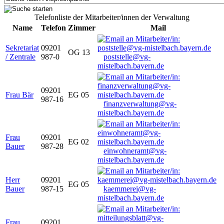
Telefonliste der Mitarbeiter/innen der Verwaltung
Name
Telefon
Zimmer
Mail
Sekretariat
09201
OG 13
/ Zentrale
987-0
poststelle@vg-
mistelbach.bayern.de
09201
Frau Bär
EG 05
987-16
finanzverwaltung@vg-
mistelbach.bayern.de
Frau
09201
EG 02
Bauer
987-28
einwohneramt@vg-
mistelbach.bayern.de
Herr
09201
EG 05
Bauer
987-15
kaemmerei@vg-
mistelbach.bayern.de
Frau
09201