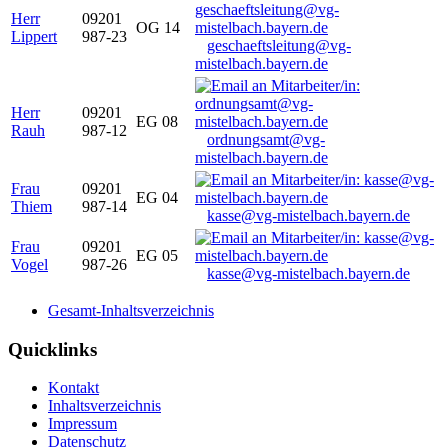
Herr
09201
OG 14
Lippert
987-23
geschaeftsleitung@vg-
mistelbach.bayern.de
Herr
09201
EG 08
Rauh
987-12
ordnungsamt@vg-
mistelbach.bayern.de
Frau
09201
EG 04
Thiem
987-14
kasse@vg-mistelbach.bayern.de
Frau
09201
EG 05
Vogel
987-26
kasse@vg-mistelbach.bayern.de
Gesamt-Inhaltsverzeichnis
Quicklinks
Kontakt
Inhaltsverzeichnis
Impressum
Datenschutz