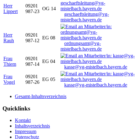
Herr
09201
OG 14
Lippert
987-23
geschaeftsleitung@vg-
mistelbach.bayern.de
Herr
09201
EG 08
Rauh
987-12
ordnungsamt@vg-
mistelbach.bayern.de
Frau
09201
EG 04
Thiem
987-14
kasse@vg-mistelbach.bayern.de
Frau
09201
EG 05
Vogel
987-26
kasse@vg-mistelbach.bayern.de
Gesamt-Inhaltsverzeichnis
Quicklinks
Kontakt
Inhaltsverzeichnis
Impressum
Datenschutz