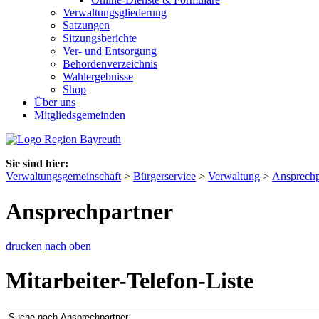
Verwaltungsgliederung
Satzungen
Sitzungsberichte
Ver- und Entsorgung
Behördenverzeichnis
Wahlergebnisse
Shop
Über uns
Mitgliedsgemeinden
Sie sind hier:
Verwaltungsgemeinschaft
>
Bürgerservice
>
Verwaltung
>
Ansprechp
Ansprechpartner
drucken
nach oben
Mitarbeiter-Telefon-Liste