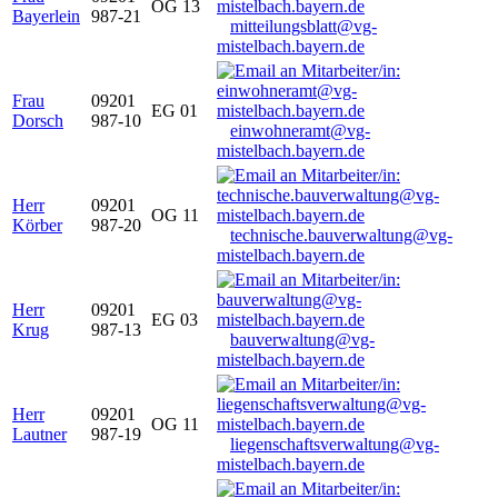
OG 13
Bayerlein
987-21
mitteilungsblatt@vg-
mistelbach.bayern.de
Frau
09201
EG 01
Dorsch
987-10
einwohneramt@vg-
mistelbach.bayern.de
Herr
09201
OG 11
Körber
987-20
technische.bauverwaltung@vg-
mistelbach.bayern.de
Herr
09201
EG 03
Krug
987-13
bauverwaltung@vg-
mistelbach.bayern.de
Herr
09201
OG 11
Lautner
987-19
liegenschaftsverwaltung@vg-
mistelbach.bayern.de