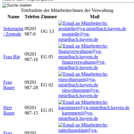
Telefonliste der Mitarbeiter/innen der Verwaltung
Name
Telefon
Zimmer
Mail
Sekretariat
09201
OG 13
/ Zentrale
987-0
poststelle@vg-
mistelbach.bayern.de
09201
Frau Bär
EG 05
987-16
finanzverwaltung@vg-
mistelbach.bayern.de
Frau
09201
EG 02
Bauer
987-28
einwohneramt@vg-
mistelbach.bayern.de
Herr
09201
EG 05
Bauer
987-15
kaemmerei@vg-
mistelbach.bayern.de
Frau
09201