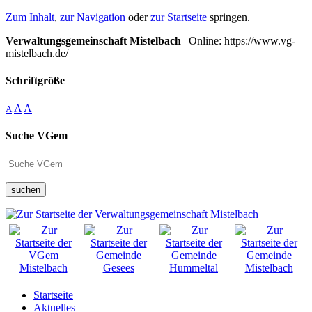
Zum Inhalt
,
zur Navigation
oder
zur Startseite
springen.
Verwaltungsgemeinschaft Mistelbach
| Online: https://www.vg-
mistelbach.de/
Schriftgröße
A
A
A
Suche VGem
suchen
Startseite
Aktuelles