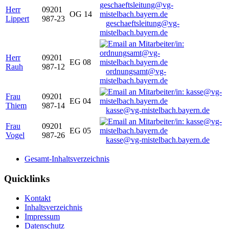
Herr
09201
OG 14
Lippert
987-23
geschaeftsleitung@vg-
mistelbach.bayern.de
Herr
09201
EG 08
Rauh
987-12
ordnungsamt@vg-
mistelbach.bayern.de
Frau
09201
EG 04
Thiem
987-14
kasse@vg-mistelbach.bayern.de
Frau
09201
EG 05
Vogel
987-26
kasse@vg-mistelbach.bayern.de
Gesamt-Inhaltsverzeichnis
Quicklinks
Kontakt
Inhaltsverzeichnis
Impressum
Datenschutz