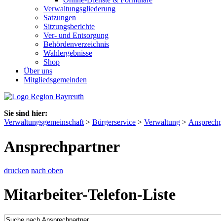
Verwaltungsgliederung
Satzungen
Sitzungsberichte
Ver- und Entsorgung
Behördenverzeichnis
Wahlergebnisse
Shop
Über uns
Mitgliedsgemeinden
Sie sind hier:
Verwaltungsgemeinschaft
>
Bürgerservice
>
Verwaltung
>
Ansprechp
Ansprechpartner
drucken
nach oben
Mitarbeiter-Telefon-Liste