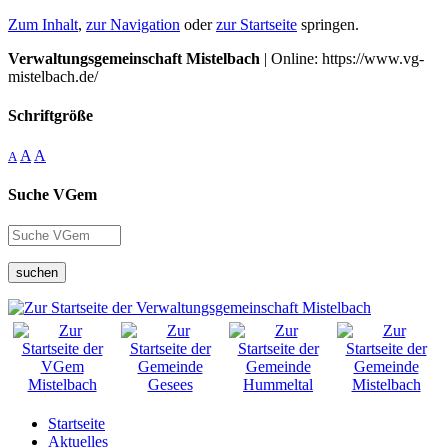
Zum Inhalt
,
zur Navigation
oder
zur Startseite
springen.
Verwaltungsgemeinschaft Mistelbach
| Online: https://www.vg-
mistelbach.de/
Schriftgröße
A
A
A
Suche VGem
suchen
Startseite
Aktuelles