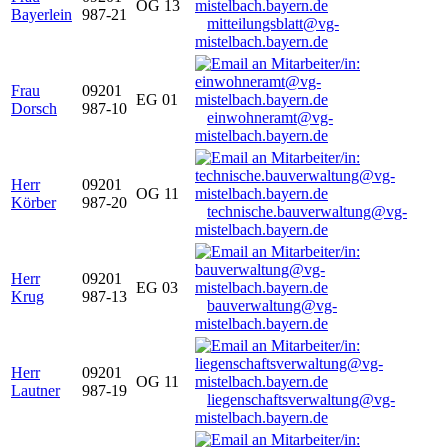
OG 13
Bayerlein
987-21
mitteilungsblatt@vg-
mistelbach.bayern.de
Frau
09201
EG 01
Dorsch
987-10
einwohneramt@vg-
mistelbach.bayern.de
Herr
09201
OG 11
Körber
987-20
technische.bauverwaltung@vg-
mistelbach.bayern.de
Herr
09201
EG 03
Krug
987-13
bauverwaltung@vg-
mistelbach.bayern.de
Herr
09201
OG 11
Lautner
987-19
liegenschaftsverwaltung@vg-
mistelbach.bayern.de